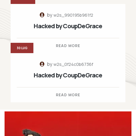
by
w2s_990195b961f2
Hacked by CoupDeGrace
READ MORE
30 LUG
by
w2s_0f24c0b6736f
Hacked by CoupDeGrace
READ MORE