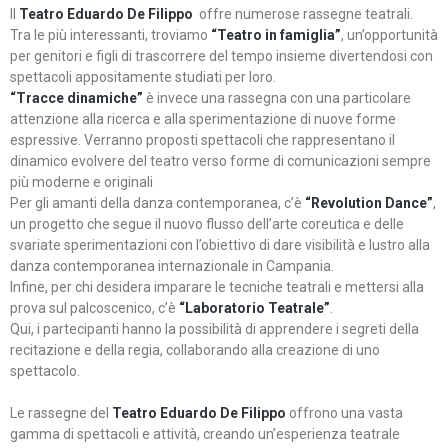
Il
Teatro Eduardo De Filippo
offre numerose rassegne teatrali.
Tra le più interessanti, troviamo
“Teatro in famiglia”
, un’opportunità
per genitori e figli di trascorrere del tempo insieme divertendosi con
spettacoli appositamente studiati per loro.
“Tracce dinamiche”
è invece una rassegna con una particolare
attenzione alla ricerca e alla sperimentazione di nuove forme
espressive. Verranno proposti spettacoli che rappresentano il
dinamico evolvere del teatro verso forme di comunicazioni sempre
più moderne e originali
Per gli amanti della danza contemporanea, c’è
“Revolution Dance”
,
un progetto che segue il nuovo flusso dell’arte coreutica e delle
svariate sperimentazioni con l’obiettivo di dare visibilità e lustro alla
danza contemporanea internazionale in Campania.
Infine, per chi desidera imparare le tecniche teatrali e mettersi alla
prova sul palcoscenico, c’è
“Laboratorio Teatrale”
.
Qui, i partecipanti hanno la possibilità di apprendere i segreti della
recitazione e della regia, collaborando alla creazione di uno
spettacolo.
Le rassegne del
Teatro Eduardo De Filippo
offrono una vasta
gamma di spettacoli e attività, creando un’esperienza teatrale