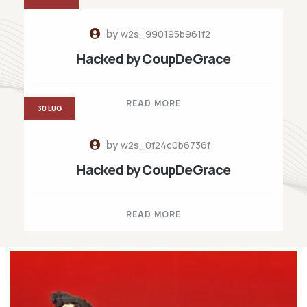
by
w2s_990195b961f2
Hacked by CoupDeGrace
READ MORE
30 LUG
by
w2s_0f24c0b6736f
Hacked by CoupDeGrace
READ MORE