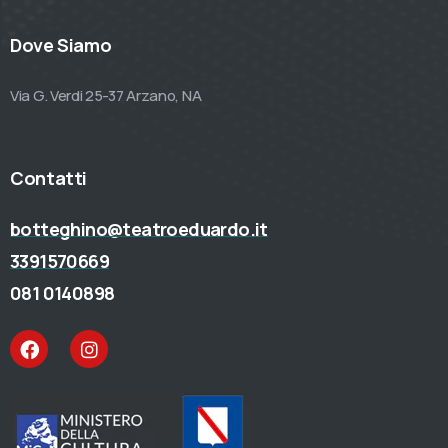
Dove Siamo
Via G. Verdi 25-37 Arzano, NA
Contatti
botteghino@teatroeduardo.it
3391570669
081 0140898