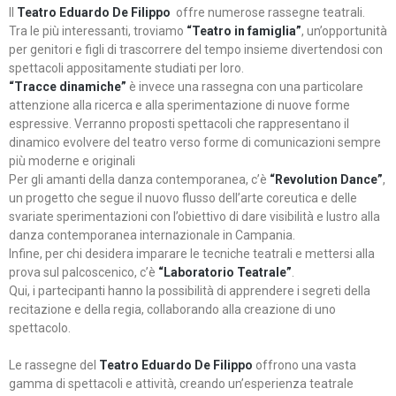
Il
Teatro Eduardo De Filippo
offre numerose rassegne teatrali.
Tra le più interessanti, troviamo
“Teatro in famiglia”
, un’opportunità
per genitori e figli di trascorrere del tempo insieme divertendosi con
spettacoli appositamente studiati per loro.
“Tracce dinamiche”
è invece una rassegna con una particolare
attenzione alla ricerca e alla sperimentazione di nuove forme
espressive. Verranno proposti spettacoli che rappresentano il
dinamico evolvere del teatro verso forme di comunicazioni sempre
più moderne e originali
Per gli amanti della danza contemporanea, c’è
“Revolution Dance”
,
un progetto che segue il nuovo flusso dell’arte coreutica e delle
svariate sperimentazioni con l’obiettivo di dare visibilità e lustro alla
danza contemporanea internazionale in Campania.
Infine, per chi desidera imparare le tecniche teatrali e mettersi alla
prova sul palcoscenico, c’è
“Laboratorio Teatrale”
.
Qui, i partecipanti hanno la possibilità di apprendere i segreti della
recitazione e della regia, collaborando alla creazione di uno
spettacolo.
Le rassegne del
Teatro Eduardo De Filippo
offrono una vasta
gamma di spettacoli e attività, creando un’esperienza teatrale