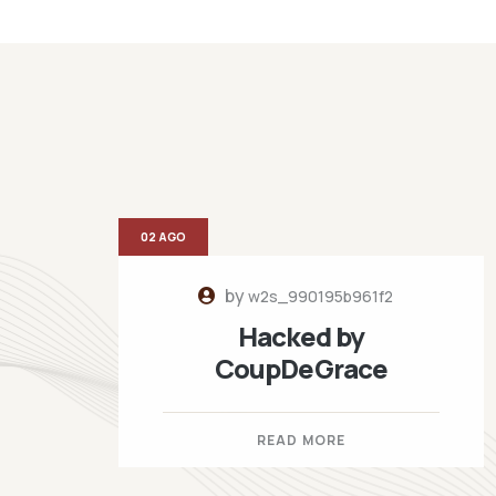
02 AGO
by
w2s_990195b961f2
Hacked by
CoupDeGrace
READ MORE