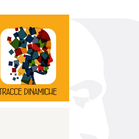
Continua
d’innovazione e sperimentale.
rassegna di teatro
Tracce Dinamiche è una
Tracce dinamiche
Continua