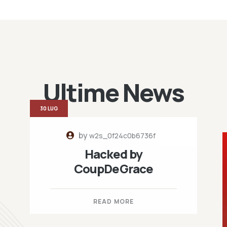
Ultime News
30 LUG
by
w2s_0f24c0b6736f
Hacked by
CoupDeGrace
READ MORE