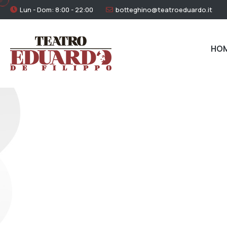
Lun - Dom: 8:00 - 22:00
botteghino@teatroeduardo.it
HO