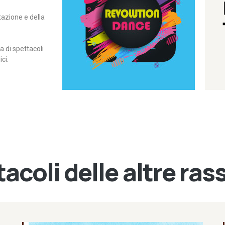
itazione e della
contemporanea – I Edizione
Rassegna di danza
Revolution Dance
di spettacoli
ci.
acoli delle altre ra