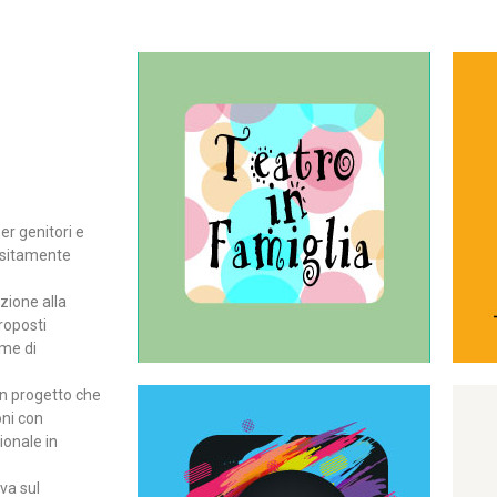
Continua
del teatro all’intera famiglia.
per far condividere e godere
rassegna di teatro concepita
er genitori e
Teatro In Famiglia è una
positamente
Teatro in famiglia
zione alla
roposti
rme di
un progetto che
oni con
ionale in
Continua
ova sul