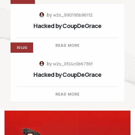
by
w2s_990195b961f2
Hacked by CoupDeGrace
READ MORE
30 LUG
by
w2s_0f24c0b6736f
Hacked by CoupDeGrace
READ MORE