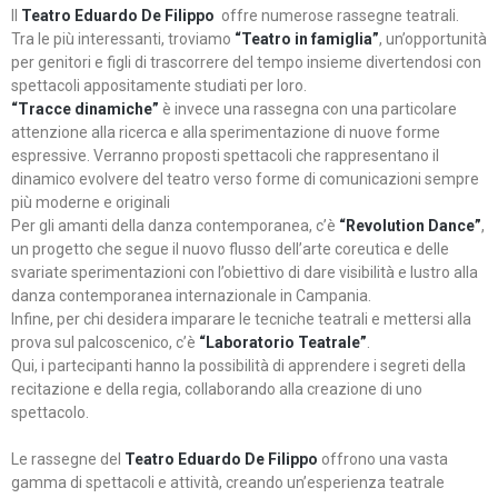
Il
Teatro Eduardo De Filippo
offre numerose rassegne teatrali.
Tra le più interessanti, troviamo
“Teatro in famiglia”
, un’opportunità
per genitori e figli di trascorrere del tempo insieme divertendosi con
spettacoli appositamente studiati per loro.
“Tracce dinamiche”
è invece una rassegna con una particolare
attenzione alla ricerca e alla sperimentazione di nuove forme
espressive. Verranno proposti spettacoli che rappresentano il
dinamico evolvere del teatro verso forme di comunicazioni sempre
più moderne e originali
Per gli amanti della danza contemporanea, c’è
“Revolution Dance”
,
un progetto che segue il nuovo flusso dell’arte coreutica e delle
svariate sperimentazioni con l’obiettivo di dare visibilità e lustro alla
danza contemporanea internazionale in Campania.
Infine, per chi desidera imparare le tecniche teatrali e mettersi alla
prova sul palcoscenico, c’è
“Laboratorio Teatrale”
.
Qui, i partecipanti hanno la possibilità di apprendere i segreti della
recitazione e della regia, collaborando alla creazione di uno
spettacolo.
Le rassegne del
Teatro Eduardo De Filippo
offrono una vasta
gamma di spettacoli e attività, creando un’esperienza teatrale