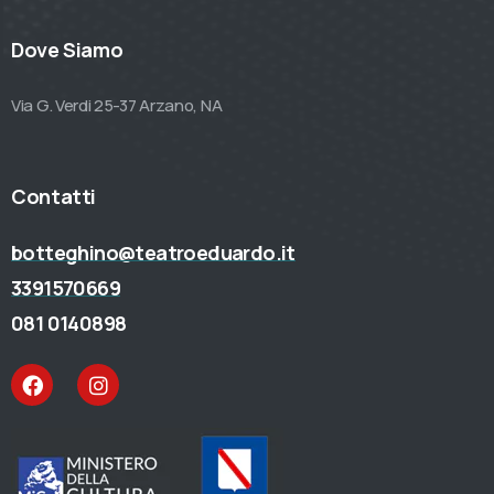
Dove Siamo
Via G. Verdi 25-37 Arzano, NA
Contatti
botteghino@teatroeduardo.it
3391570669
081 0140898