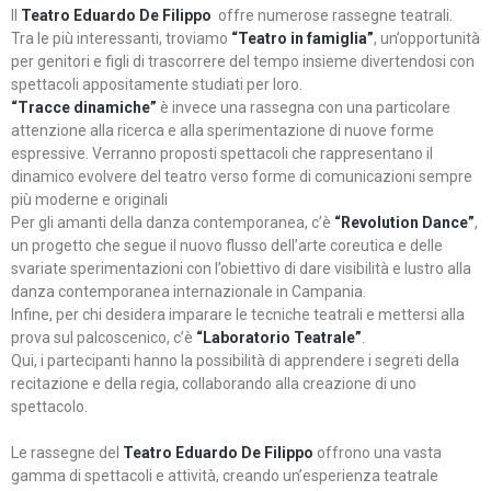
Il
Teatro Eduardo De Filippo
offre numerose rassegne teatrali.
Tra le più interessanti, troviamo
“Teatro in famiglia”
, un’opportunità
per genitori e figli di trascorrere del tempo insieme divertendosi con
spettacoli appositamente studiati per loro.
“Tracce dinamiche”
è invece una rassegna con una particolare
attenzione alla ricerca e alla sperimentazione di nuove forme
espressive. Verranno proposti spettacoli che rappresentano il
dinamico evolvere del teatro verso forme di comunicazioni sempre
più moderne e originali
Per gli amanti della danza contemporanea, c’è
“Revolution Dance”
,
un progetto che segue il nuovo flusso dell’arte coreutica e delle
svariate sperimentazioni con l’obiettivo di dare visibilità e lustro alla
danza contemporanea internazionale in Campania.
Infine, per chi desidera imparare le tecniche teatrali e mettersi alla
prova sul palcoscenico, c’è
“Laboratorio Teatrale”
.
Qui, i partecipanti hanno la possibilità di apprendere i segreti della
recitazione e della regia, collaborando alla creazione di uno
spettacolo.
Le rassegne del
Teatro Eduardo De Filippo
offrono una vasta
gamma di spettacoli e attività, creando un’esperienza teatrale