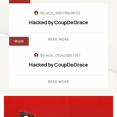
by
w2s_990195b961f2
Hacked by CoupDeGrace
READ MORE
30 LUG
by
w2s_0f24c0b6736f
Hacked by CoupDeGrace
READ MORE