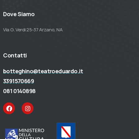
Dove Siamo
Via G. Verdi 25-37 Arzano, NA
Contatti
botteghino@teatroeduardo.it
3391570669
081 0140898