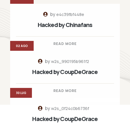
by
e4c39fbf448e
Hacked by Chinafans
READ MORE
02 AGO
by
w2s_990195b961f2
Hacked by CoupDeGrace
READ MORE
30 LUG
by
w2s_0f24c0b6736f
Hacked by CoupDeGrace