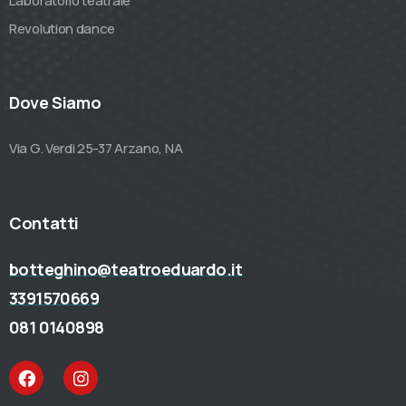
Laboratorio teatrale
Revolution dance
Dove Siamo
Via G. Verdi 25-37 Arzano, NA
Contatti
botteghino@teatroeduardo.it
3391570669
081 0140898