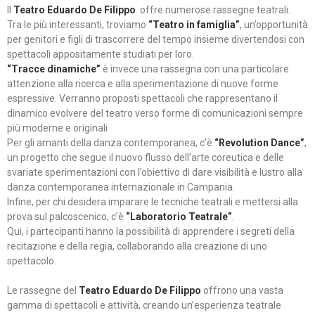
Il
Teatro Eduardo De Filippo
offre numerose rassegne teatrali.
Tra le più interessanti, troviamo
“Teatro in famiglia”
, un’opportunità
per genitori e figli di trascorrere del tempo insieme divertendosi con
spettacoli appositamente studiati per loro.
“Tracce dinamiche”
è invece una rassegna con una particolare
attenzione alla ricerca e alla sperimentazione di nuove forme
espressive. Verranno proposti spettacoli che rappresentano il
dinamico evolvere del teatro verso forme di comunicazioni sempre
più moderne e originali
Per gli amanti della danza contemporanea, c’è
“Revolution Dance”
,
un progetto che segue il nuovo flusso dell’arte coreutica e delle
svariate sperimentazioni con l’obiettivo di dare visibilità e lustro alla
danza contemporanea internazionale in Campania.
Infine, per chi desidera imparare le tecniche teatrali e mettersi alla
prova sul palcoscenico, c’è
“Laboratorio Teatrale”
.
Qui, i partecipanti hanno la possibilità di apprendere i segreti della
recitazione e della regia, collaborando alla creazione di uno
spettacolo.
Le rassegne del
Teatro Eduardo De Filippo
offrono una vasta
gamma di spettacoli e attività, creando un’esperienza teatrale