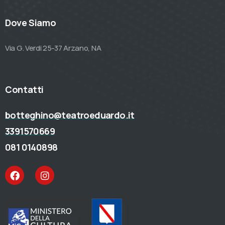
Dove Siamo
Via G. Verdi 25-37 Arzano, NA
Contatti
botteghino@teatroeduardo.it
3391570669
081 0140898