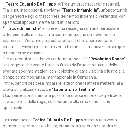
Il
Teatro Eduardo De Filippo
offre numerose rassegne teatrali.
Tra le più interessanti, troviamo
“Teatro in famiglia”
, un’opportunità
per genitori e figli di trascorrere del tempo insieme divertendosi con
spettacoli appositamente studiati per loro.
“Tracce dinamiche”
è invece una rassegna con una particolare
attenzione alla ricerca e alla sperimentazione di nuove forme
espressive. Verranno proposti spettacoli che rappresentano il
dinamico evolvere del teatro verso forme di comunicazioni sempre
più moderne e originali
Per gli amanti della danza contemporanea, c’è
“Revolution Dance”
,
un progetto che segue il nuovo flusso dell’arte coreutica e delle
svariate sperimentazioni con l’obiettivo di dare visibilità e lustro alla
danza contemporanea internazionale in Campania.
Infine, per chi desidera imparare le tecniche teatrali e mettersi alla
prova sul palcoscenico, c’è
“Laboratorio Teatrale”
.
Qui, i partecipanti hanno la possibilità di apprendere i segreti della
recitazione e della regia, collaborando alla creazione di uno
spettacolo.
Le rassegne del
Teatro Eduardo De Filippo
offrono una vasta
gamma di spettacoli e attività, creando un’esperienza teatrale