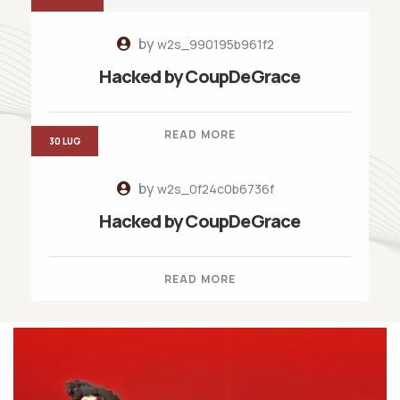
by
w2s_990195b961f2
Hacked by CoupDeGrace
READ MORE
30 LUG
by
w2s_0f24c0b6736f
Hacked by CoupDeGrace
READ MORE