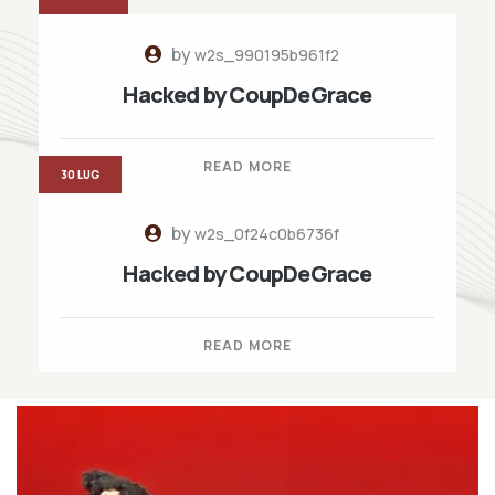
by
w2s_990195b961f2
Hacked by CoupDeGrace
READ MORE
30 LUG
by
w2s_0f24c0b6736f
Hacked by CoupDeGrace
READ MORE