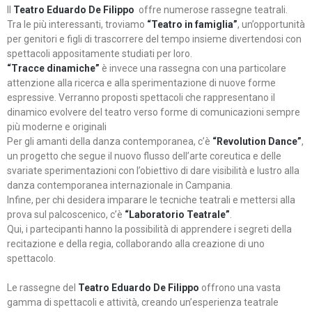
Il
Teatro Eduardo De Filippo
offre numerose rassegne teatrali.
Tra le più interessanti, troviamo
“Teatro in famiglia”
, un’opportunità
per genitori e figli di trascorrere del tempo insieme divertendosi con
spettacoli appositamente studiati per loro.
“Tracce dinamiche”
è invece una rassegna con una particolare
attenzione alla ricerca e alla sperimentazione di nuove forme
espressive. Verranno proposti spettacoli che rappresentano il
dinamico evolvere del teatro verso forme di comunicazioni sempre
più moderne e originali
Per gli amanti della danza contemporanea, c’è
“Revolution Dance”
,
un progetto che segue il nuovo flusso dell’arte coreutica e delle
svariate sperimentazioni con l’obiettivo di dare visibilità e lustro alla
danza contemporanea internazionale in Campania.
Infine, per chi desidera imparare le tecniche teatrali e mettersi alla
prova sul palcoscenico, c’è
“Laboratorio Teatrale”
.
Qui, i partecipanti hanno la possibilità di apprendere i segreti della
recitazione e della regia, collaborando alla creazione di uno
spettacolo.
Le rassegne del
Teatro Eduardo De Filippo
offrono una vasta
gamma di spettacoli e attività, creando un’esperienza teatrale