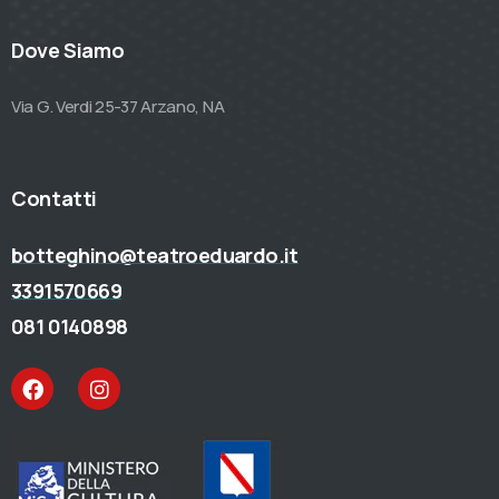
Dove Siamo
Via G. Verdi 25-37 Arzano, NA
Contatti
botteghino@teatroeduardo.it
3391570669
081 0140898