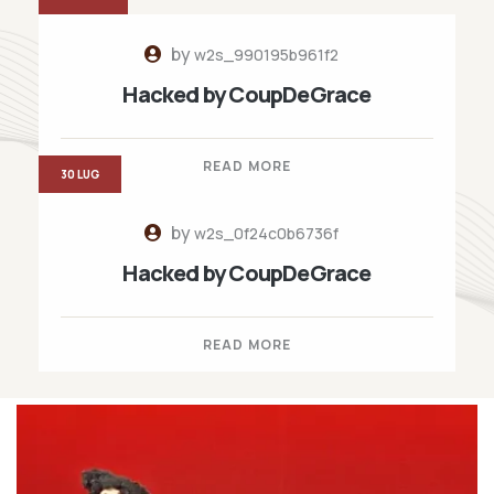
by
w2s_990195b961f2
Hacked by CoupDeGrace
READ MORE
30 LUG
by
w2s_0f24c0b6736f
Hacked by CoupDeGrace
READ MORE