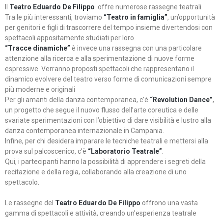
Il
Teatro Eduardo De Filippo
offre numerose rassegne teatrali.
Tra le più interessanti, troviamo
“Teatro in famiglia”
, un’opportunità
per genitori e figli di trascorrere del tempo insieme divertendosi con
spettacoli appositamente studiati per loro.
“Tracce dinamiche”
è invece una rassegna con una particolare
attenzione alla ricerca e alla sperimentazione di nuove forme
espressive. Verranno proposti spettacoli che rappresentano il
dinamico evolvere del teatro verso forme di comunicazioni sempre
più moderne e originali
Per gli amanti della danza contemporanea, c’è
“Revolution Dance”
,
un progetto che segue il nuovo flusso dell’arte coreutica e delle
svariate sperimentazioni con l’obiettivo di dare visibilità e lustro alla
danza contemporanea internazionale in Campania.
Infine, per chi desidera imparare le tecniche teatrali e mettersi alla
prova sul palcoscenico, c’è
“Laboratorio Teatrale”
.
Qui, i partecipanti hanno la possibilità di apprendere i segreti della
recitazione e della regia, collaborando alla creazione di uno
spettacolo.
Le rassegne del
Teatro Eduardo De Filippo
offrono una vasta
gamma di spettacoli e attività, creando un’esperienza teatrale