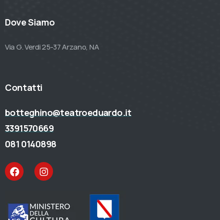
Dove Siamo
Via G. Verdi 25-37 Arzano, NA
Contatti
botteghino@teatroeduardo.it
3391570669
081 0140898