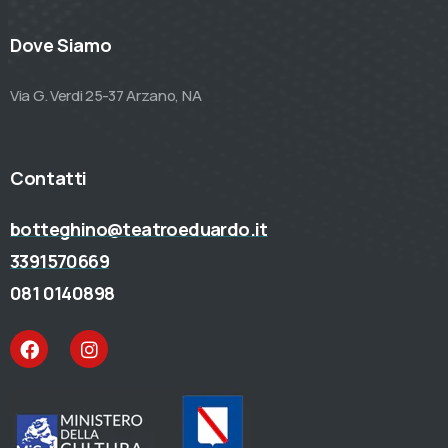
Dove Siamo
Via G. Verdi 25-37 Arzano, NA
Contatti
botteghino@teatroeduardo.it
3391570669
081 0140898