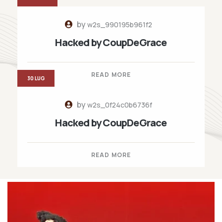
by
w2s_990195b961f2
Hacked by CoupDeGrace
READ MORE
30 LUG
by
w2s_0f24c0b6736f
Hacked by CoupDeGrace
READ MORE