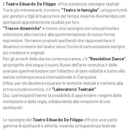
Il
Teatro Eduardo De Filippo
offre numerose rassegne teatrali.
Tra le più interessanti, troviamo
“Teatro in famiglia”
, un’opportunità
per genitori e figli di trascorrere del tempo insieme divertendosi con
spettacoli appositamente studiati per loro.
“Tracce dinamiche”
è invece una rassegna con una particolare
attenzione alla ricerca e alla sperimentazione di nuove forme
espressive. Verranno proposti spettacoli che rappresentano il
dinamico evolvere del teatro verso forme di comunicazioni sempre
più moderne e originali
Per gli amanti della danza contemporanea, c’è
“Revolution Dance”
,
un progetto che segue il nuovo flusso dell’arte coreutica e delle
svariate sperimentazioni con l’obiettivo di dare visibilità e lustro alla
danza contemporanea internazionale in Campania.
Infine, per chi desidera imparare le tecniche teatrali e mettersi alla
prova sul palcoscenico, c’è
“Laboratorio Teatrale”
.
Qui, i partecipanti hanno la possibilità di apprendere i segreti della
recitazione e della regia, collaborando alla creazione di uno
spettacolo.
Le rassegne del
Teatro Eduardo De Filippo
offrono una vasta
gamma di spettacoli e attività, creando un’esperienza teatrale