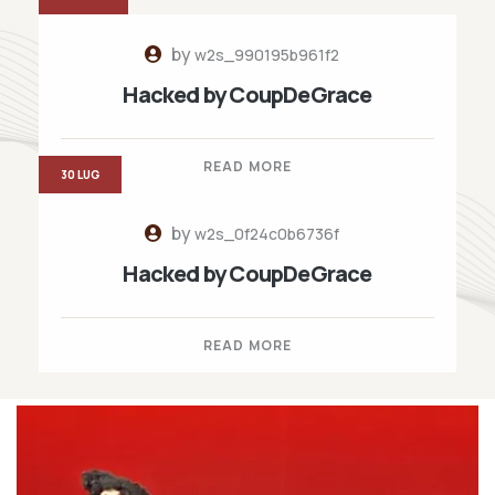
by
w2s_990195b961f2
Hacked by CoupDeGrace
READ MORE
30 LUG
by
w2s_0f24c0b6736f
Hacked by CoupDeGrace
READ MORE