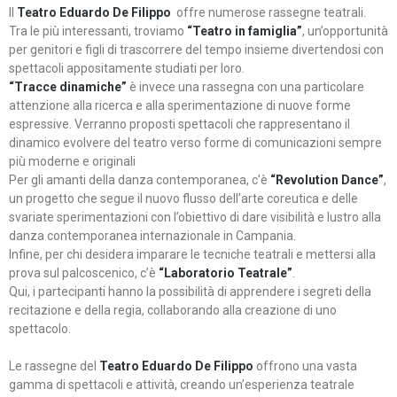
Il
Teatro Eduardo De Filippo
offre numerose rassegne teatrali.
Tra le più interessanti, troviamo
“Teatro in famiglia”
, un’opportunità
per genitori e figli di trascorrere del tempo insieme divertendosi con
spettacoli appositamente studiati per loro.
“Tracce dinamiche”
è invece una rassegna con una particolare
attenzione alla ricerca e alla sperimentazione di nuove forme
espressive. Verranno proposti spettacoli che rappresentano il
dinamico evolvere del teatro verso forme di comunicazioni sempre
più moderne e originali
Per gli amanti della danza contemporanea, c’è
“Revolution Dance”
,
un progetto che segue il nuovo flusso dell’arte coreutica e delle
svariate sperimentazioni con l’obiettivo di dare visibilità e lustro alla
danza contemporanea internazionale in Campania.
Infine, per chi desidera imparare le tecniche teatrali e mettersi alla
prova sul palcoscenico, c’è
“Laboratorio Teatrale”
.
Qui, i partecipanti hanno la possibilità di apprendere i segreti della
recitazione e della regia, collaborando alla creazione di uno
spettacolo.
Le rassegne del
Teatro Eduardo De Filippo
offrono una vasta
gamma di spettacoli e attività, creando un’esperienza teatrale