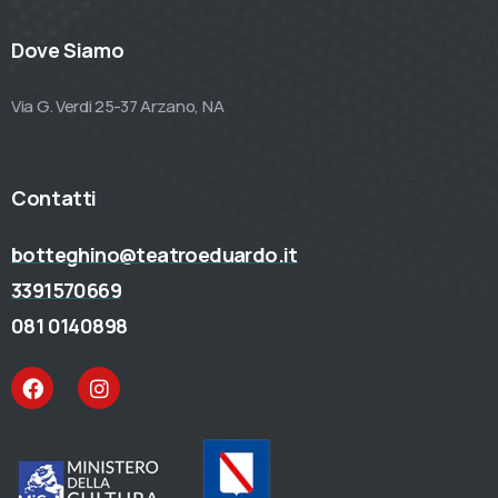
Dove Siamo
Via G. Verdi 25-37 Arzano, NA
Contatti
botteghino@teatroeduardo.it
3391570669
081 0140898