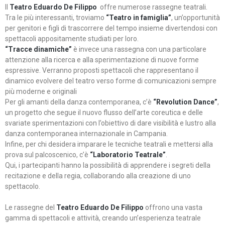
Il
Teatro Eduardo De Filippo
offre numerose rassegne teatrali.
Tra le più interessanti, troviamo
“Teatro in famiglia”
, un’opportunità
per genitori e figli di trascorrere del tempo insieme divertendosi con
spettacoli appositamente studiati per loro.
“Tracce dinamiche”
è invece una rassegna con una particolare
attenzione alla ricerca e alla sperimentazione di nuove forme
espressive. Verranno proposti spettacoli che rappresentano il
dinamico evolvere del teatro verso forme di comunicazioni sempre
più moderne e originali
Per gli amanti della danza contemporanea, c’è
“Revolution Dance”
,
un progetto che segue il nuovo flusso dell’arte coreutica e delle
svariate sperimentazioni con l’obiettivo di dare visibilità e lustro alla
danza contemporanea internazionale in Campania.
Infine, per chi desidera imparare le tecniche teatrali e mettersi alla
prova sul palcoscenico, c’è
“Laboratorio Teatrale”
.
Qui, i partecipanti hanno la possibilità di apprendere i segreti della
recitazione e della regia, collaborando alla creazione di uno
spettacolo.
Le rassegne del
Teatro Eduardo De Filippo
offrono una vasta
gamma di spettacoli e attività, creando un’esperienza teatrale