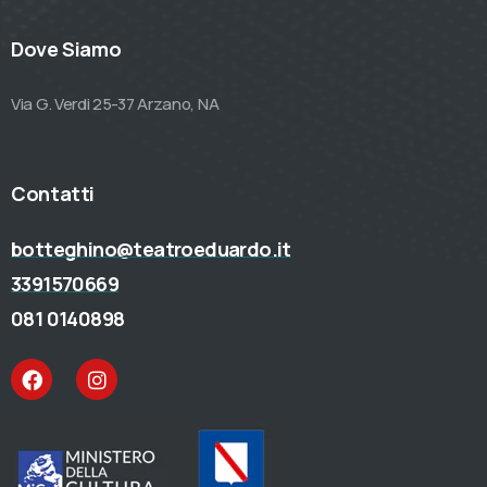
Dove Siamo
Via G. Verdi 25-37 Arzano, NA
Contatti
botteghino@teatroeduardo.it
3391570669
081 0140898