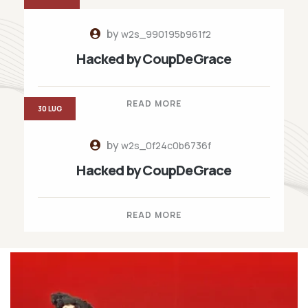
by
w2s_990195b961f2
Hacked by CoupDeGrace
READ MORE
30 LUG
by
w2s_0f24c0b6736f
Hacked by CoupDeGrace
READ MORE