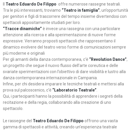
Il
Teatro Eduardo De Filippo
offre numerose rassegne teatrali.
Tra le più interessanti, troviamo
“Teatro in famiglia”
, un’opportunità
per genitori e figli di trascorrere del tempo insieme divertendosi con
spettacoli appositamente studiati per loro.
“Tracce dinamiche”
è invece una rassegna con una particolare
attenzione alla ricerca e alla sperimentazione di nuove forme
espressive. Verranno proposti spettacoli che rappresentano il
dinamico evolvere del teatro verso forme di comunicazioni sempre
più moderne e originali
Per gli amanti della danza contemporanea, c’è
“Revolution Dance”
,
un progetto che segue il nuovo flusso dell’arte coreutica e delle
svariate sperimentazioni con l’obiettivo di dare visibilità e lustro alla
danza contemporanea internazionale in Campania.
Infine, per chi desidera imparare le tecniche teatrali e mettersi alla
prova sul palcoscenico, c’è
“Laboratorio Teatrale”
.
Qui, i partecipanti hanno la possibilità di apprendere i segreti della
recitazione e della regia, collaborando alla creazione di uno
spettacolo.
Le rassegne del
Teatro Eduardo De Filippo
offrono una vasta
gamma di spettacoli e attività, creando un’esperienza teatrale