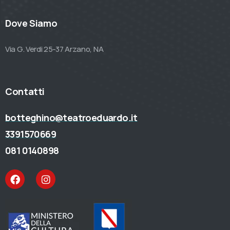
Dove Siamo
Via G. Verdi 25-37 Arzano, NA
Contatti
botteghino@teatroeduardo.it
3391570669
081 0140898