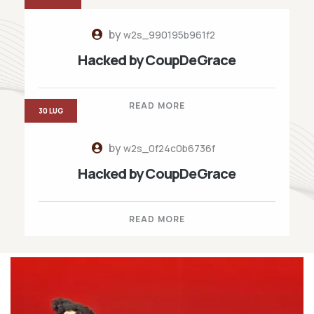
by
w2s_990195b961f2
Hacked by CoupDeGrace
READ MORE
30 LUG
by
w2s_0f24c0b6736f
Hacked by CoupDeGrace
READ MORE