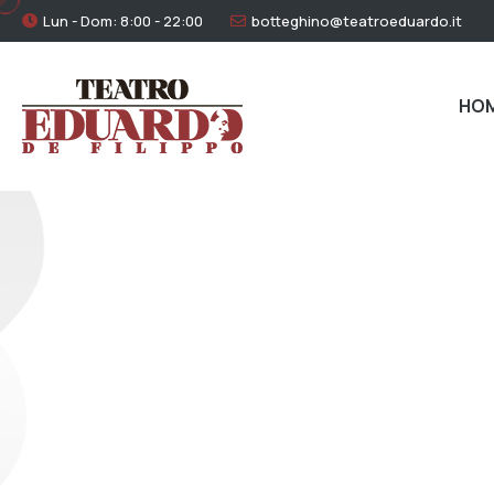
Lun - Dom: 8:00 - 22:00
botteghino@teatroeduardo.it
HO