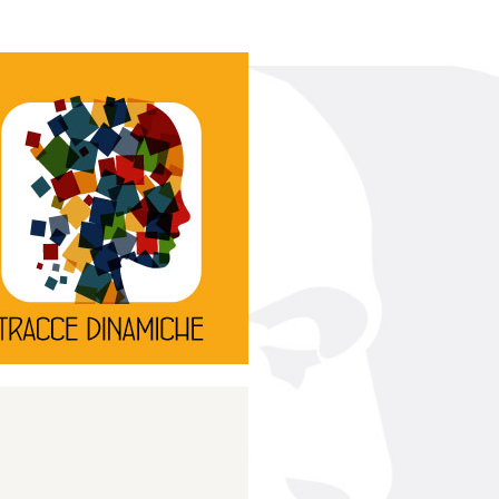
Continua
d’innovazione e sperimentale.
rassegna di teatro
Tracce Dinamiche è una
Tracce dinamiche
Continua