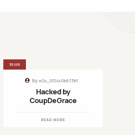
30 LUG
by
w2s_0f24c0b6736f
Hacked by
CoupDeGrace
READ MORE