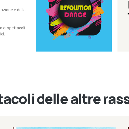
itazione e della
contemporanea – I Edizione
Rassegna di danza
Revolution Dance
di spettacoli
ci.
acoli delle altre ra