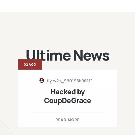
Ultime News
02 AGO
by
w2s_990195b961f2
Hacked by
CoupDeGrace
READ MORE