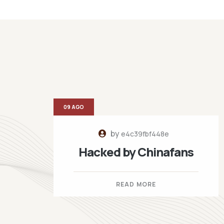
09 AGO
by
e4c39fbf448e
Hacked by Chinafans
READ MORE