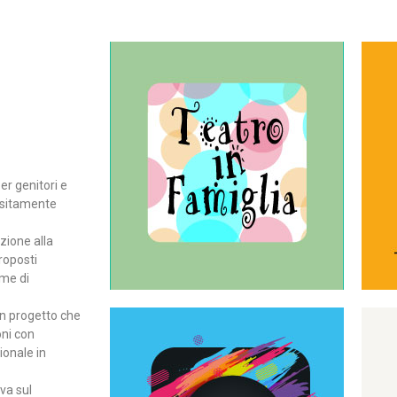
Continua
del teatro all’intera famiglia.
per far condividere e godere
rassegna di teatro concepita
er genitori e
Teatro In Famiglia è una
positamente
Teatro in famiglia
zione alla
roposti
rme di
un progetto che
oni con
ionale in
Continua
ova sul