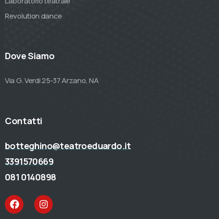
Laboratorio teatrale
Revolution dance
Dove Siamo
Via G. Verdi 25-37 Arzano, NA
Contatti
botteghino@teatroeduardo.it
3391570669
081 0140898