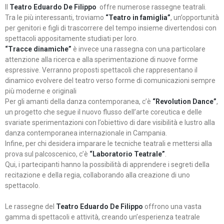
Il
Teatro Eduardo De Filippo
offre numerose rassegne teatrali.
Tra le più interessanti, troviamo
“Teatro in famiglia”
, un’opportunità
per genitori e figli di trascorrere del tempo insieme divertendosi con
spettacoli appositamente studiati per loro.
“Tracce dinamiche”
è invece una rassegna con una particolare
attenzione alla ricerca e alla sperimentazione di nuove forme
espressive. Verranno proposti spettacoli che rappresentano il
dinamico evolvere del teatro verso forme di comunicazioni sempre
più moderne e originali
Per gli amanti della danza contemporanea, c’è
“Revolution Dance”
,
un progetto che segue il nuovo flusso dell’arte coreutica e delle
svariate sperimentazioni con l’obiettivo di dare visibilità e lustro alla
danza contemporanea internazionale in Campania.
Infine, per chi desidera imparare le tecniche teatrali e mettersi alla
prova sul palcoscenico, c’è
“Laboratorio Teatrale”
.
Qui, i partecipanti hanno la possibilità di apprendere i segreti della
recitazione e della regia, collaborando alla creazione di uno
spettacolo.
Le rassegne del
Teatro Eduardo De Filippo
offrono una vasta
gamma di spettacoli e attività, creando un’esperienza teatrale