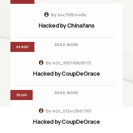
by
e4c39fbf448e
Hacked by Chinafans
READ MORE
02 AGO
by
w2s_990195b961f2
Hacked by CoupDeGrace
READ MORE
30 LUG
by
w2s_0f24c0b6736f
Hacked by CoupDeGrace