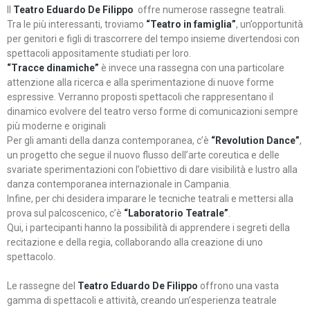
Il
Teatro Eduardo De Filippo
offre numerose rassegne teatrali.
Tra le più interessanti, troviamo
“Teatro in famiglia”
, un’opportunità
per genitori e figli di trascorrere del tempo insieme divertendosi con
spettacoli appositamente studiati per loro.
“Tracce dinamiche”
è invece una rassegna con una particolare
attenzione alla ricerca e alla sperimentazione di nuove forme
espressive. Verranno proposti spettacoli che rappresentano il
dinamico evolvere del teatro verso forme di comunicazioni sempre
più moderne e originali
Per gli amanti della danza contemporanea, c’è
“Revolution Dance”
,
un progetto che segue il nuovo flusso dell’arte coreutica e delle
svariate sperimentazioni con l’obiettivo di dare visibilità e lustro alla
danza contemporanea internazionale in Campania.
Infine, per chi desidera imparare le tecniche teatrali e mettersi alla
prova sul palcoscenico, c’è
“Laboratorio Teatrale”
.
Qui, i partecipanti hanno la possibilità di apprendere i segreti della
recitazione e della regia, collaborando alla creazione di uno
spettacolo.
Le rassegne del
Teatro Eduardo De Filippo
offrono una vasta
gamma di spettacoli e attività, creando un’esperienza teatrale