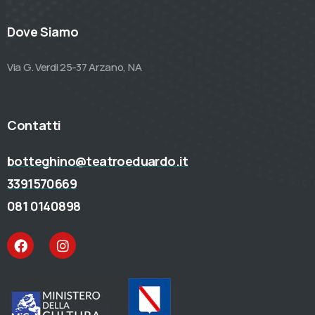
Dove Siamo
Via G. Verdi 25-37 Arzano, NA
Contatti
botteghino@teatroeduardo.it
3391570669
081 0140898