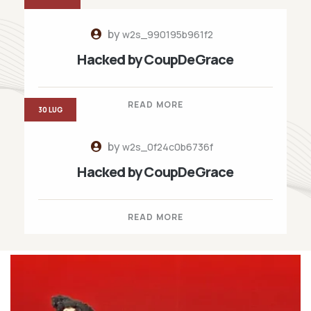
by
w2s_990195b961f2
Hacked by CoupDeGrace
READ MORE
30 LUG
by
w2s_0f24c0b6736f
Hacked by CoupDeGrace
READ MORE