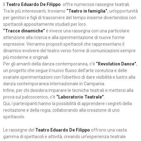
Il
Teatro Eduardo De Filippo
offre numerose rassegne teatrali.
Tra le più interessanti, troviamo
“Teatro in famiglia”
, un’opportunità
per genitori e figli di trascorrere del tempo insieme divertendosi con
spettacoli appositamente studiati per loro.
“Tracce dinamiche”
è invece una rassegna con una particolare
attenzione alla ricerca e alla sperimentazione di nuove forme
espressive. Verranno proposti spettacoli che rappresentano il
dinamico evolvere del teatro verso forme di comunicazioni sempre
più moderne e originali
Per gli amanti della danza contemporanea, c’è
“Revolution Dance”
,
un progetto che segue il nuovo flusso dell’arte coreutica e delle
svariate sperimentazioni con l’obiettivo di dare visibilità e lustro alla
danza contemporanea internazionale in Campania.
Infine, per chi desidera imparare le tecniche teatrali e mettersi alla
prova sul palcoscenico, c’è
“Laboratorio Teatrale”
.
Qui, i partecipanti hanno la possibilità di apprendere i segreti della
recitazione e della regia, collaborando alla creazione di uno
spettacolo.
Le rassegne del
Teatro Eduardo De Filippo
offrono una vasta
gamma di spettacoli e attività, creando un’esperienza teatrale