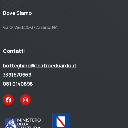
Dove Siamo
Via G. Verdi 25-37 Arzano, NA
Contatti
botteghino@teatroeduardo.it
3391570669
081 0140898