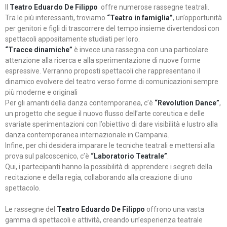
Il
Teatro Eduardo De Filippo
offre numerose rassegne teatrali.
Tra le più interessanti, troviamo
“Teatro in famiglia”
, un’opportunità
per genitori e figli di trascorrere del tempo insieme divertendosi con
spettacoli appositamente studiati per loro.
“Tracce dinamiche”
è invece una rassegna con una particolare
attenzione alla ricerca e alla sperimentazione di nuove forme
espressive. Verranno proposti spettacoli che rappresentano il
dinamico evolvere del teatro verso forme di comunicazioni sempre
più moderne e originali
Per gli amanti della danza contemporanea, c’è
“Revolution Dance”
,
un progetto che segue il nuovo flusso dell’arte coreutica e delle
svariate sperimentazioni con l’obiettivo di dare visibilità e lustro alla
danza contemporanea internazionale in Campania.
Infine, per chi desidera imparare le tecniche teatrali e mettersi alla
prova sul palcoscenico, c’è
“Laboratorio Teatrale”
.
Qui, i partecipanti hanno la possibilità di apprendere i segreti della
recitazione e della regia, collaborando alla creazione di uno
spettacolo.
Le rassegne del
Teatro Eduardo De Filippo
offrono una vasta
gamma di spettacoli e attività, creando un’esperienza teatrale