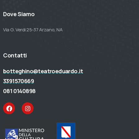
Dove Siamo
Via G. Verdi 25-37 Arzano, NA
Contatti
botteghino@teatroeduardo.it
3391570669
081 0140898