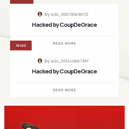
by
w2s_990195b961f2
Hacked by CoupDeGrace
READ MORE
30 LUG
by
w2s_0f24c0b6736f
Hacked by CoupDeGrace
READ MORE