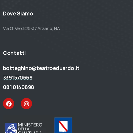
Dove Siamo
Via G. Verdi 25-37 Arzano, NA
Contatti
botteghino@teatroeduardo.it
3391570669
081 0140898