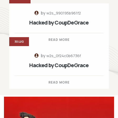
by
w2s_990195b961f2
Hacked by CoupDeGrace
READ MORE
30 LUG
by
w2s_0f24c0b6736f
Hacked by CoupDeGrace
READ MORE