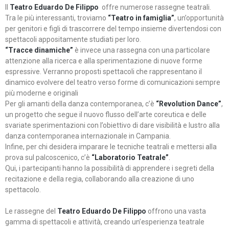
Il
Teatro Eduardo De Filippo
offre numerose rassegne teatrali.
Tra le più interessanti, troviamo
“Teatro in famiglia”
, un’opportunità
per genitori e figli di trascorrere del tempo insieme divertendosi con
spettacoli appositamente studiati per loro.
“Tracce dinamiche”
è invece una rassegna con una particolare
attenzione alla ricerca e alla sperimentazione di nuove forme
espressive. Verranno proposti spettacoli che rappresentano il
dinamico evolvere del teatro verso forme di comunicazioni sempre
più moderne e originali
Per gli amanti della danza contemporanea, c’è
“Revolution Dance”
,
un progetto che segue il nuovo flusso dell’arte coreutica e delle
svariate sperimentazioni con l’obiettivo di dare visibilità e lustro alla
danza contemporanea internazionale in Campania.
Infine, per chi desidera imparare le tecniche teatrali e mettersi alla
prova sul palcoscenico, c’è
“Laboratorio Teatrale”
.
Qui, i partecipanti hanno la possibilità di apprendere i segreti della
recitazione e della regia, collaborando alla creazione di uno
spettacolo.
Le rassegne del
Teatro Eduardo De Filippo
offrono una vasta
gamma di spettacoli e attività, creando un’esperienza teatrale