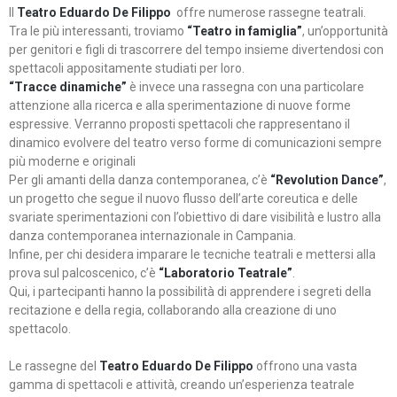
Il
Teatro Eduardo De Filippo
offre numerose rassegne teatrali.
Tra le più interessanti, troviamo
“Teatro in famiglia”
, un’opportunità
per genitori e figli di trascorrere del tempo insieme divertendosi con
spettacoli appositamente studiati per loro.
“Tracce dinamiche”
è invece una rassegna con una particolare
attenzione alla ricerca e alla sperimentazione di nuove forme
espressive. Verranno proposti spettacoli che rappresentano il
dinamico evolvere del teatro verso forme di comunicazioni sempre
più moderne e originali
Per gli amanti della danza contemporanea, c’è
“Revolution Dance”
,
un progetto che segue il nuovo flusso dell’arte coreutica e delle
svariate sperimentazioni con l’obiettivo di dare visibilità e lustro alla
danza contemporanea internazionale in Campania.
Infine, per chi desidera imparare le tecniche teatrali e mettersi alla
prova sul palcoscenico, c’è
“Laboratorio Teatrale”
.
Qui, i partecipanti hanno la possibilità di apprendere i segreti della
recitazione e della regia, collaborando alla creazione di uno
spettacolo.
Le rassegne del
Teatro Eduardo De Filippo
offrono una vasta
gamma di spettacoli e attività, creando un’esperienza teatrale