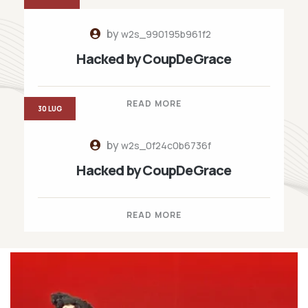
by
w2s_990195b961f2
Hacked by CoupDeGrace
READ MORE
30 LUG
by
w2s_0f24c0b6736f
Hacked by CoupDeGrace
READ MORE