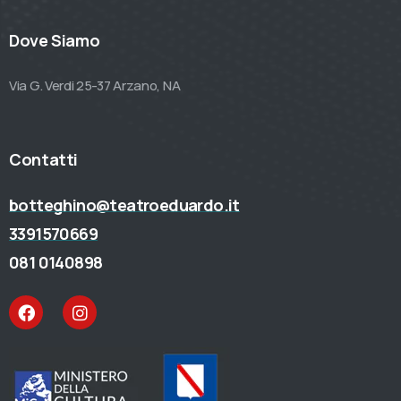
Dove Siamo
Via G. Verdi 25-37 Arzano, NA
Contatti
botteghino@teatroeduardo.it
3391570669
081 0140898