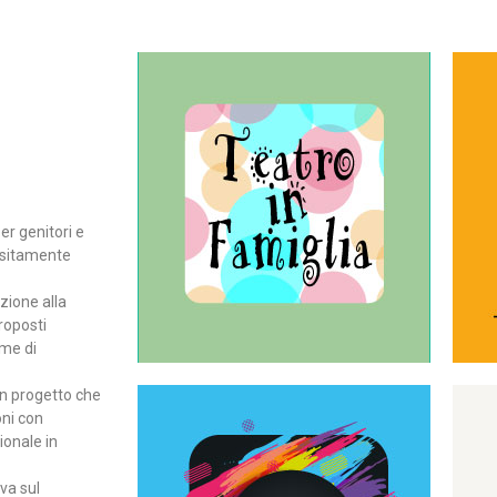
Continua
del teatro all’intera famiglia.
per far condividere e godere
rassegna di teatro concepita
er genitori e
Teatro In Famiglia è una
positamente
Teatro in famiglia
zione alla
roposti
rme di
un progetto che
oni con
ionale in
Continua
ova sul