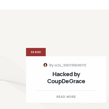
02 AGO
by
w2s_990195b961f2
Hacked by
CoupDeGrace
READ MORE