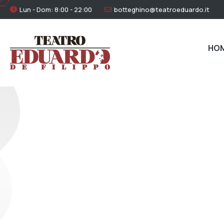
Lun - Dom: 8:00 - 22:00
botteghino@teatroeduardo.it
HO