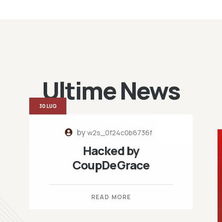
Ultime News
30 LUG
by
w2s_0f24c0b6736f
Hacked by
CoupDeGrace
READ MORE