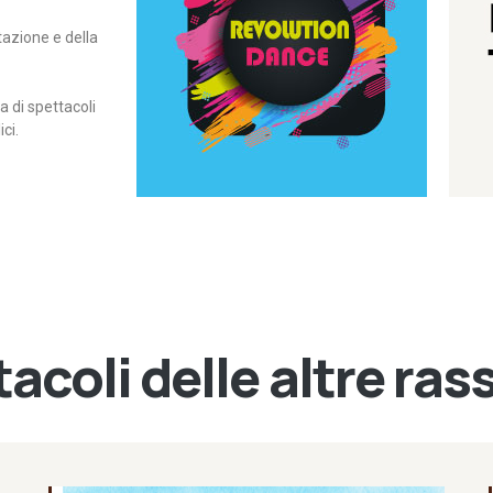
itazione e della
contemporanea – I Edizione
Rassegna di danza
Revolution Dance
di spettacoli
ci.
acoli delle altre ra