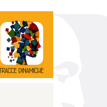
Continua
d’innovazione e sperimentale.
rassegna di teatro
Tracce Dinamiche è una
Tracce dinamiche
Continua