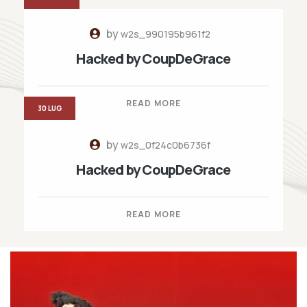
by
w2s_990195b961f2
Hacked by CoupDeGrace
READ MORE
30 LUG
by
w2s_0f24c0b6736f
Hacked by CoupDeGrace
READ MORE