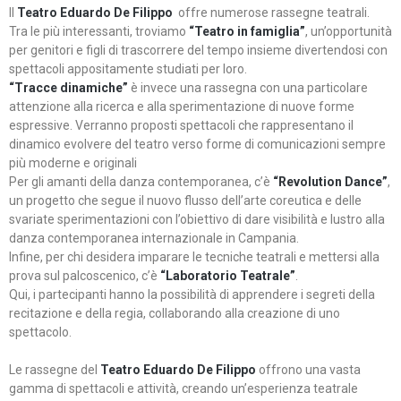
Il
Teatro Eduardo De Filippo
offre numerose rassegne teatrali.
Tra le più interessanti, troviamo
“Teatro in famiglia”
, un’opportunità
per genitori e figli di trascorrere del tempo insieme divertendosi con
spettacoli appositamente studiati per loro.
“Tracce dinamiche”
è invece una rassegna con una particolare
attenzione alla ricerca e alla sperimentazione di nuove forme
espressive. Verranno proposti spettacoli che rappresentano il
dinamico evolvere del teatro verso forme di comunicazioni sempre
più moderne e originali
Per gli amanti della danza contemporanea, c’è
“Revolution Dance”
,
un progetto che segue il nuovo flusso dell’arte coreutica e delle
svariate sperimentazioni con l’obiettivo di dare visibilità e lustro alla
danza contemporanea internazionale in Campania.
Infine, per chi desidera imparare le tecniche teatrali e mettersi alla
prova sul palcoscenico, c’è
“Laboratorio Teatrale”
.
Qui, i partecipanti hanno la possibilità di apprendere i segreti della
recitazione e della regia, collaborando alla creazione di uno
spettacolo.
Le rassegne del
Teatro Eduardo De Filippo
offrono una vasta
gamma di spettacoli e attività, creando un’esperienza teatrale