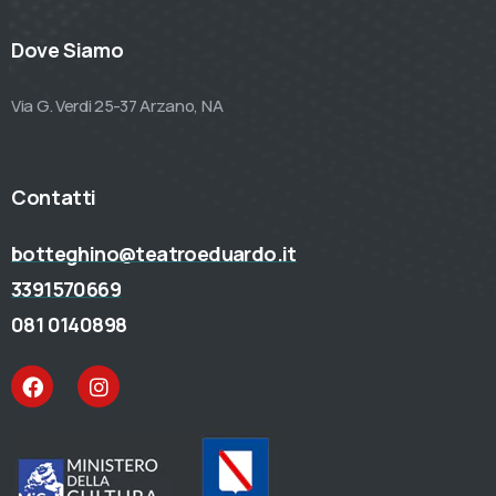
Dove Siamo
Via G. Verdi 25-37 Arzano, NA
Contatti
botteghino@teatroeduardo.it
3391570669
081 0140898