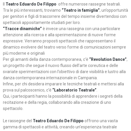
Il
Teatro Eduardo De Filippo
offre numerose rassegne teatrali.
Tra le più interessanti, troviamo
“Teatro in famiglia”
, un’opportunità
per genitori e figli di trascorrere del tempo insieme divertendosi con
spettacoli appositamente studiati per loro.
“Tracce dinamiche”
è invece una rassegna con una particolare
attenzione alla ricerca e alla sperimentazione di nuove forme
espressive. Verranno proposti spettacoli che rappresentano il
dinamico evolvere del teatro verso forme di comunicazioni sempre
più moderne e originali
Per gli amanti della danza contemporanea, c’è
“Revolution Dance”
,
un progetto che segue il nuovo flusso dell’arte coreutica e delle
svariate sperimentazioni con l’obiettivo di dare visibilità e lustro alla
danza contemporanea internazionale in Campania.
Infine, per chi desidera imparare le tecniche teatrali e mettersi alla
prova sul palcoscenico, c’è
“Laboratorio Teatrale”
.
Qui, i partecipanti hanno la possibilità di apprendere i segreti della
recitazione e della regia, collaborando alla creazione di uno
spettacolo.
Le rassegne del
Teatro Eduardo De Filippo
offrono una vasta
gamma di spettacoli e attività, creando un’esperienza teatrale