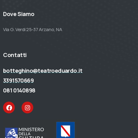
Dove Siamo
Via G. Verdi 25-37 Arzano, NA
Contatti
botteghino@teatroeduardo.it
3391570669
081 0140898