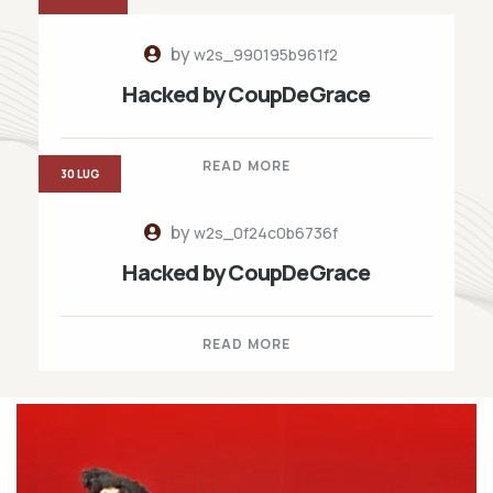
by
w2s_990195b961f2
Hacked by CoupDeGrace
READ MORE
30 LUG
by
w2s_0f24c0b6736f
Hacked by CoupDeGrace
READ MORE