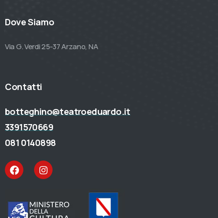
Dove Siamo
Via G. Verdi 25-37 Arzano, NA
Contatti
botteghino@teatroeduardo.it
3391570669
081 0140898