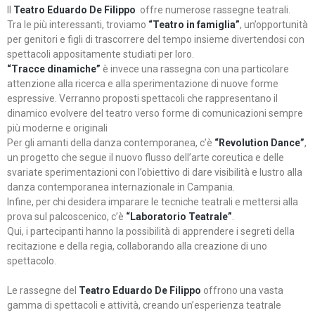
Il
Teatro Eduardo De Filippo
offre numerose rassegne teatrali.
Tra le più interessanti, troviamo
“Teatro in famiglia”
, un’opportunità
per genitori e figli di trascorrere del tempo insieme divertendosi con
spettacoli appositamente studiati per loro.
“Tracce dinamiche”
è invece una rassegna con una particolare
attenzione alla ricerca e alla sperimentazione di nuove forme
espressive. Verranno proposti spettacoli che rappresentano il
dinamico evolvere del teatro verso forme di comunicazioni sempre
più moderne e originali
Per gli amanti della danza contemporanea, c’è
“Revolution Dance”
,
un progetto che segue il nuovo flusso dell’arte coreutica e delle
svariate sperimentazioni con l’obiettivo di dare visibilità e lustro alla
danza contemporanea internazionale in Campania.
Infine, per chi desidera imparare le tecniche teatrali e mettersi alla
prova sul palcoscenico, c’è
“Laboratorio Teatrale”
.
Qui, i partecipanti hanno la possibilità di apprendere i segreti della
recitazione e della regia, collaborando alla creazione di uno
spettacolo.
Le rassegne del
Teatro Eduardo De Filippo
offrono una vasta
gamma di spettacoli e attività, creando un’esperienza teatrale