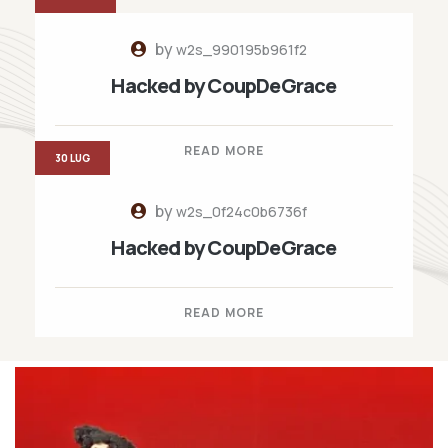
by
w2s_990195b961f2
Hacked by CoupDeGrace
READ MORE
30 LUG
by
w2s_0f24c0b6736f
Hacked by CoupDeGrace
READ MORE