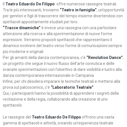
Il
Teatro Eduardo De Filippo
offre numerose rassegne teatrali.
Tra le più interessanti, troviamo
“Teatro in famiglia”
, un’opportunità
per genitori e figli di trascorrere del tempo insieme divertendosi con
spettacoli appositamente studiati per loro.
“Tracce dinamiche”
è invece una rassegna con una particolare
attenzione alla ricerca e alla sperimentazione di nuove forme
espressive. Verranno proposti spettacoli che rappresentano il
dinamico evolvere del teatro verso forme di comunicazioni sempre
più moderne e originali
Per gli amanti della danza contemporanea, c’è
“Revolution Dance”
,
un progetto che segue il nuovo flusso dell’arte coreutica e delle
svariate sperimentazioni con l’obiettivo di dare visibilità e lustro alla
danza contemporanea internazionale in Campania.
Infine, per chi desidera imparare le tecniche teatrali e mettersi alla
prova sul palcoscenico, c’è
“Laboratorio Teatrale”
.
Qui, i partecipanti hanno la possibilità di apprendere i segreti della
recitazione e della regia, collaborando alla creazione di uno
spettacolo.
Le rassegne del
Teatro Eduardo De Filippo
offrono una vasta
gamma di spettacoli e attività, creando un’esperienza teatrale