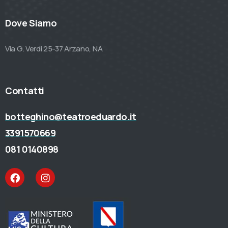
Dove Siamo
Via G. Verdi 25-37 Arzano, NA
Contatti
botteghino@teatroeduardo.it
3391570669
081 0140898