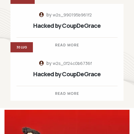
by
w2s_990195b961f2
Hacked by CoupDeGrace
READ MORE
30 LUG
by
w2s_0f24c0b6736f
Hacked by CoupDeGrace
READ MORE