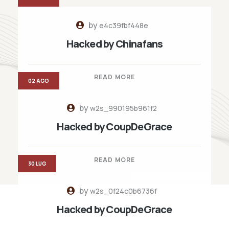
by
e4c39fbf448e
Hacked by Chinafans
READ MORE
02 AGO
by
w2s_990195b961f2
Hacked by CoupDeGrace
READ MORE
30 LUG
by
w2s_0f24c0b6736f
Hacked by CoupDeGrace