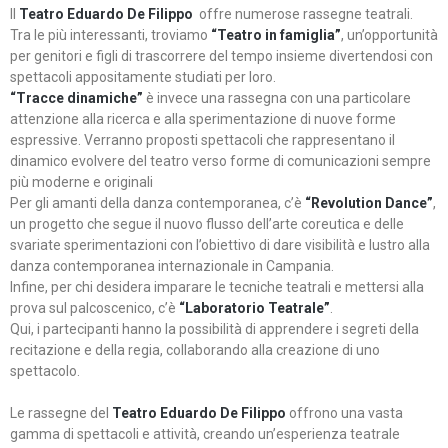
Il
Teatro Eduardo De Filippo
offre numerose rassegne teatrali.
Tra le più interessanti, troviamo
“Teatro in famiglia”
, un’opportunità
per genitori e figli di trascorrere del tempo insieme divertendosi con
spettacoli appositamente studiati per loro.
“Tracce dinamiche”
è invece una rassegna con una particolare
attenzione alla ricerca e alla sperimentazione di nuove forme
espressive. Verranno proposti spettacoli che rappresentano il
dinamico evolvere del teatro verso forme di comunicazioni sempre
più moderne e originali
Per gli amanti della danza contemporanea, c’è
“Revolution Dance”
,
un progetto che segue il nuovo flusso dell’arte coreutica e delle
svariate sperimentazioni con l’obiettivo di dare visibilità e lustro alla
danza contemporanea internazionale in Campania.
Infine, per chi desidera imparare le tecniche teatrali e mettersi alla
prova sul palcoscenico, c’è
“Laboratorio Teatrale”
.
Qui, i partecipanti hanno la possibilità di apprendere i segreti della
recitazione e della regia, collaborando alla creazione di uno
spettacolo.
Le rassegne del
Teatro Eduardo De Filippo
offrono una vasta
gamma di spettacoli e attività, creando un’esperienza teatrale