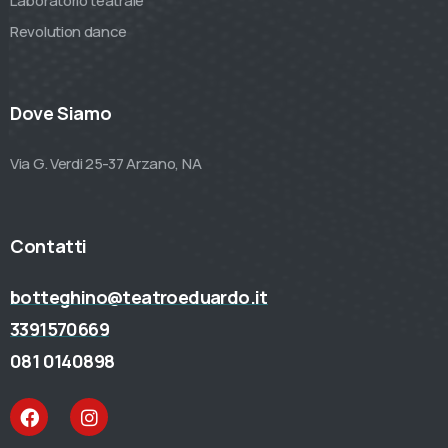
Laboratorio teatrale
Revolution dance
Dove Siamo
Via G. Verdi 25-37 Arzano, NA
Contatti
botteghino@teatroeduardo.it
3391570669
081 0140898