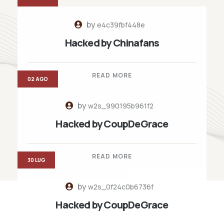
by
e4c39fbf448e
Hacked by Chinafans
READ MORE
02 AGO
by
w2s_990195b961f2
Hacked by CoupDeGrace
READ MORE
30 LUG
by
w2s_0f24c0b6736f
Hacked by CoupDeGrace