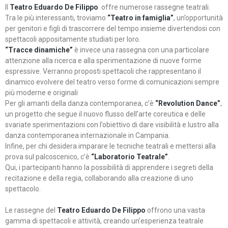
Il
Teatro Eduardo De Filippo
offre numerose rassegne teatrali.
Tra le più interessanti, troviamo
“Teatro in famiglia”
, un’opportunità
per genitori e figli di trascorrere del tempo insieme divertendosi con
spettacoli appositamente studiati per loro.
“Tracce dinamiche”
è invece una rassegna con una particolare
attenzione alla ricerca e alla sperimentazione di nuove forme
espressive. Verranno proposti spettacoli che rappresentano il
dinamico evolvere del teatro verso forme di comunicazioni sempre
più moderne e originali
Per gli amanti della danza contemporanea, c’è
“Revolution Dance”
,
un progetto che segue il nuovo flusso dell’arte coreutica e delle
svariate sperimentazioni con l’obiettivo di dare visibilità e lustro alla
danza contemporanea internazionale in Campania.
Infine, per chi desidera imparare le tecniche teatrali e mettersi alla
prova sul palcoscenico, c’è
“Laboratorio Teatrale”
.
Qui, i partecipanti hanno la possibilità di apprendere i segreti della
recitazione e della regia, collaborando alla creazione di uno
spettacolo.
Le rassegne del
Teatro Eduardo De Filippo
offrono una vasta
gamma di spettacoli e attività, creando un’esperienza teatrale