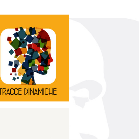
Continua
d’innovazione e sperimentale.
rassegna di teatro
Tracce Dinamiche è una
Tracce dinamiche
Continua