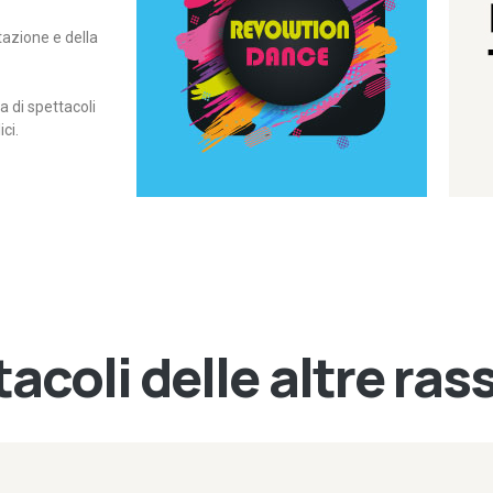
itazione e della
contemporanea – I Edizione
Rassegna di danza
Revolution Dance
di spettacoli
ci.
acoli delle altre ra