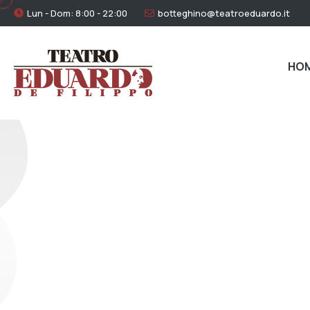
Lun - Dom: 8:00 - 22:00
botteghino@teatroeduardo.it
HO