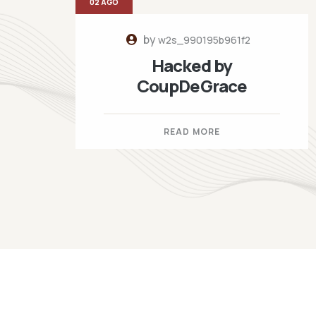
02 AGO
by
w2s_990195b961f2
Hacked by
CoupDeGrace
READ MORE