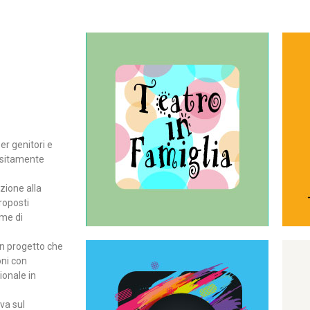
Continua
del teatro all’intera famiglia.
per far condividere e godere
rassegna di teatro concepita
er genitori e
Teatro In Famiglia è una
positamente
Teatro in famiglia
zione alla
roposti
rme di
un progetto che
oni con
ionale in
Continua
ova sul