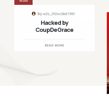
30 LUG
by
w2s_0f24c0b6736f
Hacked by
CoupDeGrace
READ MORE