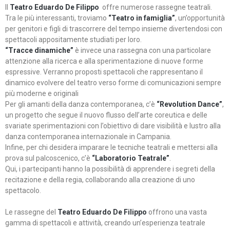
Il
Teatro Eduardo De Filippo
offre numerose rassegne teatrali.
Tra le più interessanti, troviamo
“Teatro in famiglia”
, un’opportunità
per genitori e figli di trascorrere del tempo insieme divertendosi con
spettacoli appositamente studiati per loro.
“Tracce dinamiche”
è invece una rassegna con una particolare
attenzione alla ricerca e alla sperimentazione di nuove forme
espressive. Verranno proposti spettacoli che rappresentano il
dinamico evolvere del teatro verso forme di comunicazioni sempre
più moderne e originali
Per gli amanti della danza contemporanea, c’è
“Revolution Dance”
,
un progetto che segue il nuovo flusso dell’arte coreutica e delle
svariate sperimentazioni con l’obiettivo di dare visibilità e lustro alla
danza contemporanea internazionale in Campania.
Infine, per chi desidera imparare le tecniche teatrali e mettersi alla
prova sul palcoscenico, c’è
“Laboratorio Teatrale”
.
Qui, i partecipanti hanno la possibilità di apprendere i segreti della
recitazione e della regia, collaborando alla creazione di uno
spettacolo.
Le rassegne del
Teatro Eduardo De Filippo
offrono una vasta
gamma di spettacoli e attività, creando un’esperienza teatrale