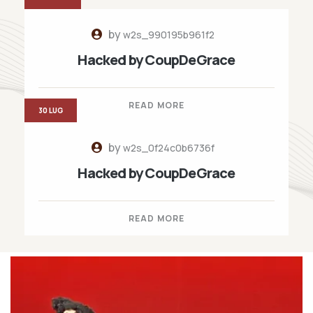
by
w2s_990195b961f2
Hacked by CoupDeGrace
READ MORE
30 LUG
by
w2s_0f24c0b6736f
Hacked by CoupDeGrace
READ MORE