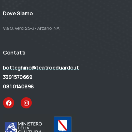
Dove Siamo
Via G. Verdi 25-37 Arzano, NA
Contatti
botteghino@teatroeduardo.it
3391570669
081 0140898