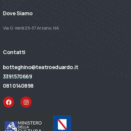
Dove Siamo
Via G. Verdi 25-37 Arzano, NA
Contatti
botteghino@teatroeduardo.it
3391570669
081 0140898