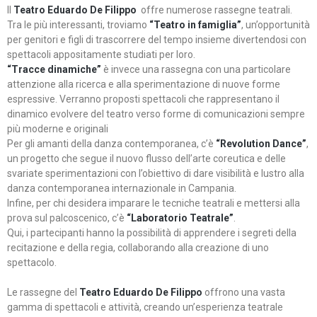
Il
Teatro Eduardo De Filippo
offre numerose rassegne teatrali.
Tra le più interessanti, troviamo
“Teatro in famiglia”
, un’opportunità
per genitori e figli di trascorrere del tempo insieme divertendosi con
spettacoli appositamente studiati per loro.
“Tracce dinamiche”
è invece una rassegna con una particolare
attenzione alla ricerca e alla sperimentazione di nuove forme
espressive. Verranno proposti spettacoli che rappresentano il
dinamico evolvere del teatro verso forme di comunicazioni sempre
più moderne e originali
Per gli amanti della danza contemporanea, c’è
“Revolution Dance”
,
un progetto che segue il nuovo flusso dell’arte coreutica e delle
svariate sperimentazioni con l’obiettivo di dare visibilità e lustro alla
danza contemporanea internazionale in Campania.
Infine, per chi desidera imparare le tecniche teatrali e mettersi alla
prova sul palcoscenico, c’è
“Laboratorio Teatrale”
.
Qui, i partecipanti hanno la possibilità di apprendere i segreti della
recitazione e della regia, collaborando alla creazione di uno
spettacolo.
Le rassegne del
Teatro Eduardo De Filippo
offrono una vasta
gamma di spettacoli e attività, creando un’esperienza teatrale