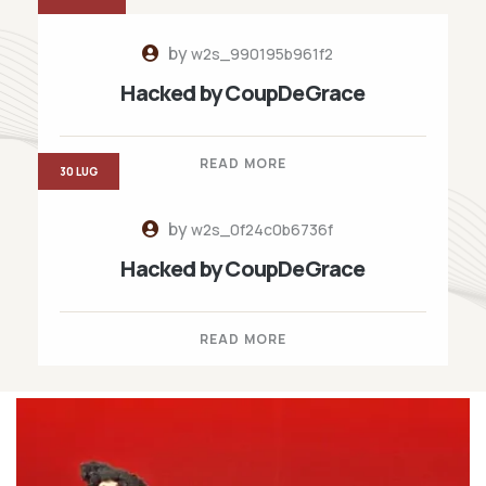
by
w2s_990195b961f2
Hacked by CoupDeGrace
READ MORE
30 LUG
by
w2s_0f24c0b6736f
Hacked by CoupDeGrace
READ MORE