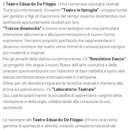
Il
Teatro Eduardo De Filippo
offre numerose rassegne teatrali.
Tra le più interessanti, troviamo
“Teatro in famiglia”
, un’opportunità
per genitori e figli di trascorrere del tempo insieme divertendosi con
spettacoli appositamente studiati per loro.
“Tracce dinamiche”
è invece una rassegna con una particolare
attenzione alla ricerca e alla sperimentazione di nuove forme
espressive. Verranno proposti spettacoli che rappresentano il
dinamico evolvere del teatro verso forme di comunicazioni sempre
più moderne e originali
Per gli amanti della danza contemporanea, c’è
“Revolution Dance”
,
un progetto che segue il nuovo flusso dell’arte coreutica e delle
svariate sperimentazioni con l’obiettivo di dare visibilità e lustro alla
danza contemporanea internazionale in Campania.
Infine, per chi desidera imparare le tecniche teatrali e mettersi alla
prova sul palcoscenico, c’è
“Laboratorio Teatrale”
.
Qui, i partecipanti hanno la possibilità di apprendere i segreti della
recitazione e della regia, collaborando alla creazione di uno
spettacolo.
Le rassegne del
Teatro Eduardo De Filippo
offrono una vasta
gamma di spettacoli e attività, creando un’esperienza teatrale