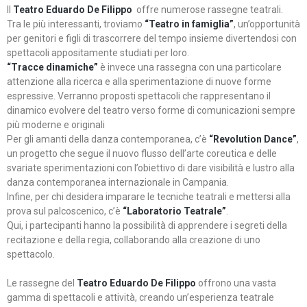
Il
Teatro Eduardo De Filippo
offre numerose rassegne teatrali.
Tra le più interessanti, troviamo
“Teatro in famiglia”
, un’opportunità
per genitori e figli di trascorrere del tempo insieme divertendosi con
spettacoli appositamente studiati per loro.
“Tracce dinamiche”
è invece una rassegna con una particolare
attenzione alla ricerca e alla sperimentazione di nuove forme
espressive. Verranno proposti spettacoli che rappresentano il
dinamico evolvere del teatro verso forme di comunicazioni sempre
più moderne e originali
Per gli amanti della danza contemporanea, c’è
“Revolution Dance”
,
un progetto che segue il nuovo flusso dell’arte coreutica e delle
svariate sperimentazioni con l’obiettivo di dare visibilità e lustro alla
danza contemporanea internazionale in Campania.
Infine, per chi desidera imparare le tecniche teatrali e mettersi alla
prova sul palcoscenico, c’è
“Laboratorio Teatrale”
.
Qui, i partecipanti hanno la possibilità di apprendere i segreti della
recitazione e della regia, collaborando alla creazione di uno
spettacolo.
Le rassegne del
Teatro Eduardo De Filippo
offrono una vasta
gamma di spettacoli e attività, creando un’esperienza teatrale