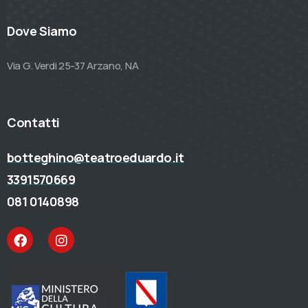
Dove Siamo
Via G. Verdi 25-37 Arzano, NA
Contatti
botteghino@teatroeduardo.it
3391570669
081 0140898