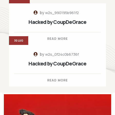
by
w2s_990195b961f2
Hacked by CoupDeGrace
READ MORE
30 LUG
by
w2s_0f24c0b6736f
Hacked by CoupDeGrace
READ MORE