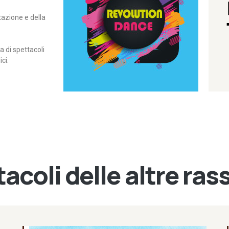
itazione e della
contemporanea – I Edizione
Rassegna di danza
Revolution Dance
di spettacoli
ci.
acoli delle altre ra