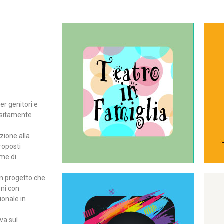
Continua
del teatro all’intera famiglia.
per far condividere e godere
rassegna di teatro concepita
er genitori e
Teatro In Famiglia è una
positamente
Teatro in famiglia
zione alla
roposti
rme di
un progetto che
oni con
ionale in
Continua
ova sul