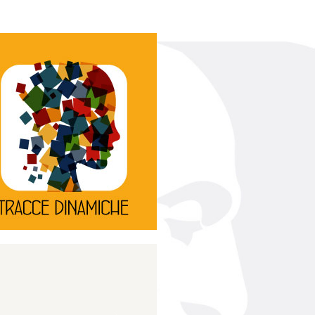
Continua
d’innovazione e sperimentale.
rassegna di teatro
Tracce Dinamiche è una
Tracce dinamiche
Continua