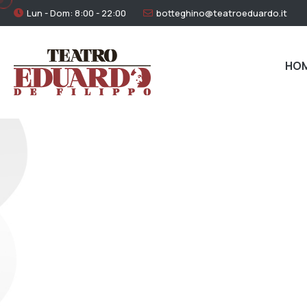
Lun - Dom: 8:00 - 22:00
botteghino@teatroeduardo.it
HO