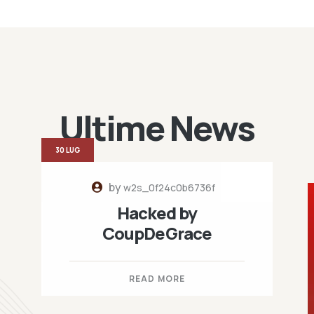
Ultime News
30 LUG
by
w2s_0f24c0b6736f
Hacked by
CoupDeGrace
READ MORE