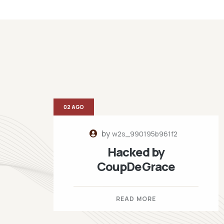
02 AGO
by
w2s_990195b961f2
Hacked by
CoupDeGrace
READ MORE