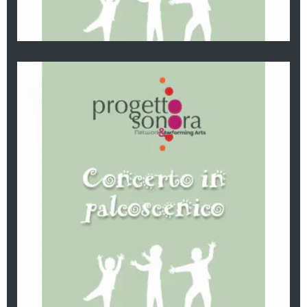
Pulcinella e la zucca stregata
Concerto in palcoscenico