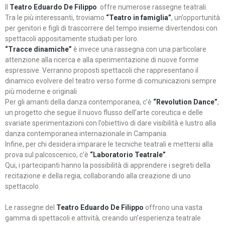
Il
Teatro Eduardo De Filippo
offre numerose rassegne teatrali.
Tra le più interessanti, troviamo
“Teatro in famiglia”
, un’opportunità
per genitori e figli di trascorrere del tempo insieme divertendosi con
spettacoli appositamente studiati per loro.
“Tracce dinamiche”
è invece una rassegna con una particolare
attenzione alla ricerca e alla sperimentazione di nuove forme
espressive. Verranno proposti spettacoli che rappresentano il
dinamico evolvere del teatro verso forme di comunicazioni sempre
più moderne e originali
Per gli amanti della danza contemporanea, c’è
“Revolution Dance”
,
un progetto che segue il nuovo flusso dell’arte coreutica e delle
svariate sperimentazioni con l’obiettivo di dare visibilità e lustro alla
danza contemporanea internazionale in Campania.
Infine, per chi desidera imparare le tecniche teatrali e mettersi alla
prova sul palcoscenico, c’è
“Laboratorio Teatrale”
.
Qui, i partecipanti hanno la possibilità di apprendere i segreti della
recitazione e della regia, collaborando alla creazione di uno
spettacolo.
Le rassegne del
Teatro Eduardo De Filippo
offrono una vasta
gamma di spettacoli e attività, creando un’esperienza teatrale