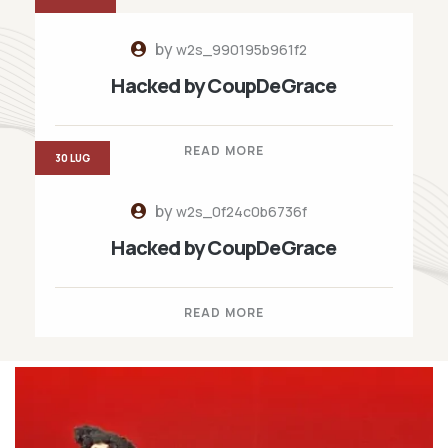
by
w2s_990195b961f2
Hacked by CoupDeGrace
READ MORE
30 LUG
by
w2s_0f24c0b6736f
Hacked by CoupDeGrace
READ MORE