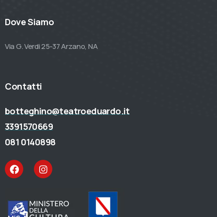
Dove Siamo
Via G. Verdi 25-37 Arzano, NA
Contatti
botteghino@teatroeduardo.it
3391570669
081 0140898