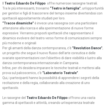
Il
Teatro Eduardo De Filippo
offre numerose rassegne teatrali.
Tra le più interessanti, troviamo
“Teatro in famiglia”
, un’opportunità
per genitori e figli di trascorrere del tempo insieme divertendosi con
spettacoli appositamente studiati per loro.
“Tracce dinamiche”
è invece una rassegna con una particolare
attenzione alla ricerca e alla sperimentazione di nuove forme
espressive. Verranno proposti spettacoli che rappresentano il
dinamico evolvere del teatro verso forme di comunicazioni sempre
più moderne e originali
Per gli amanti della danza contemporanea, c’è
“Revolution Dance”
,
un progetto che segue il nuovo flusso dell’arte coreutica e delle
svariate sperimentazioni con l’obiettivo di dare visibilità e lustro alla
danza contemporanea internazionale in Campania.
Infine, per chi desidera imparare le tecniche teatrali e mettersi alla
prova sul palcoscenico, c’è
“Laboratorio Teatrale”
.
Qui, i partecipanti hanno la possibilità di apprendere i segreti della
recitazione e della regia, collaborando alla creazione di uno
spettacolo.
Le rassegne del
Teatro Eduardo De Filippo
offrono una vasta
gamma di spettacoli e attività, creando un’esperienza teatrale