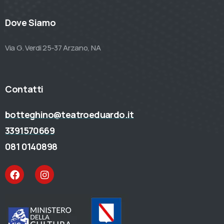
Dove Siamo
Via G. Verdi 25-37 Arzano, NA
Contatti
botteghino@teatroeduardo.it
3391570669
081 0140898