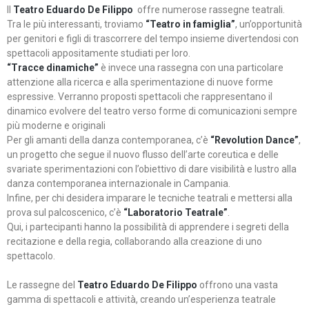
Il
Teatro Eduardo De Filippo
offre numerose rassegne teatrali.
Tra le più interessanti, troviamo
“Teatro in famiglia”
, un’opportunità
per genitori e figli di trascorrere del tempo insieme divertendosi con
spettacoli appositamente studiati per loro.
“Tracce dinamiche”
è invece una rassegna con una particolare
attenzione alla ricerca e alla sperimentazione di nuove forme
espressive. Verranno proposti spettacoli che rappresentano il
dinamico evolvere del teatro verso forme di comunicazioni sempre
più moderne e originali
Per gli amanti della danza contemporanea, c’è
“Revolution Dance”
,
un progetto che segue il nuovo flusso dell’arte coreutica e delle
svariate sperimentazioni con l’obiettivo di dare visibilità e lustro alla
danza contemporanea internazionale in Campania.
Infine, per chi desidera imparare le tecniche teatrali e mettersi alla
prova sul palcoscenico, c’è
“Laboratorio Teatrale”
.
Qui, i partecipanti hanno la possibilità di apprendere i segreti della
recitazione e della regia, collaborando alla creazione di uno
spettacolo.
Le rassegne del
Teatro Eduardo De Filippo
offrono una vasta
gamma di spettacoli e attività, creando un’esperienza teatrale