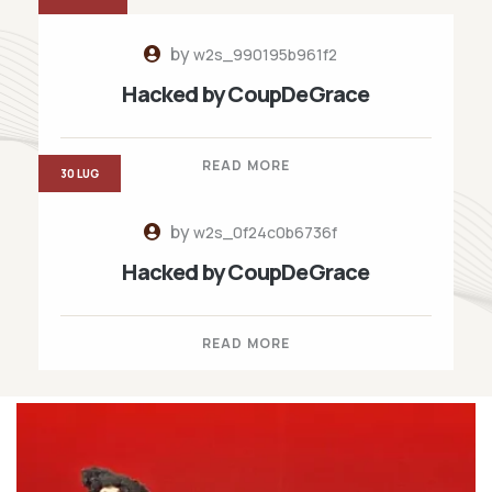
by
w2s_990195b961f2
Hacked by CoupDeGrace
READ MORE
30 LUG
by
w2s_0f24c0b6736f
Hacked by CoupDeGrace
READ MORE