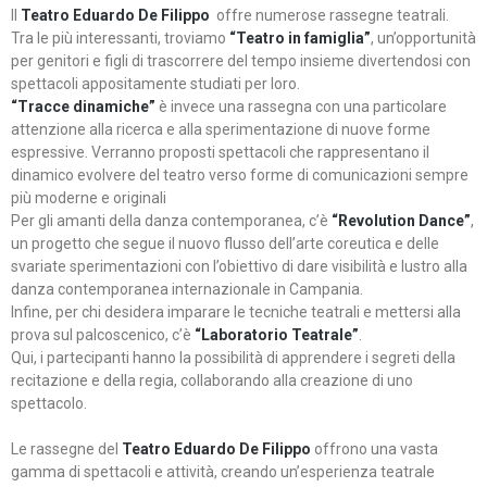
Il
Teatro Eduardo De Filippo
offre numerose rassegne teatrali.
Tra le più interessanti, troviamo
“Teatro in famiglia”
, un’opportunità
per genitori e figli di trascorrere del tempo insieme divertendosi con
spettacoli appositamente studiati per loro.
“Tracce dinamiche”
è invece una rassegna con una particolare
attenzione alla ricerca e alla sperimentazione di nuove forme
espressive. Verranno proposti spettacoli che rappresentano il
dinamico evolvere del teatro verso forme di comunicazioni sempre
più moderne e originali
Per gli amanti della danza contemporanea, c’è
“Revolution Dance”
,
un progetto che segue il nuovo flusso dell’arte coreutica e delle
svariate sperimentazioni con l’obiettivo di dare visibilità e lustro alla
danza contemporanea internazionale in Campania.
Infine, per chi desidera imparare le tecniche teatrali e mettersi alla
prova sul palcoscenico, c’è
“Laboratorio Teatrale”
.
Qui, i partecipanti hanno la possibilità di apprendere i segreti della
recitazione e della regia, collaborando alla creazione di uno
spettacolo.
Le rassegne del
Teatro Eduardo De Filippo
offrono una vasta
gamma di spettacoli e attività, creando un’esperienza teatrale