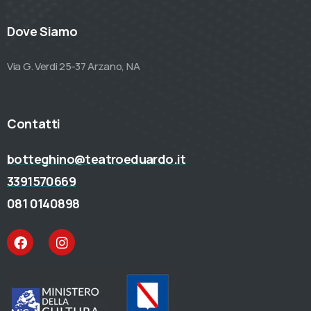
Dove Siamo
Via G. Verdi 25-37 Arzano, NA
Contatti
botteghino@teatroeduardo.it
3391570669
081 0140898