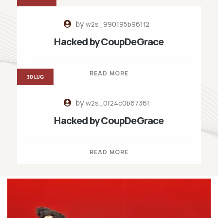
by
w2s_990195b961f2
Hacked by CoupDeGrace
READ MORE
30 LUG
by
w2s_0f24c0b6736f
Hacked by CoupDeGrace
READ MORE