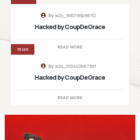
by
w2s_990195b961f2
Hacked by CoupDeGrace
READ MORE
30 LUG
by
w2s_0f24c0b6736f
Hacked by CoupDeGrace
READ MORE