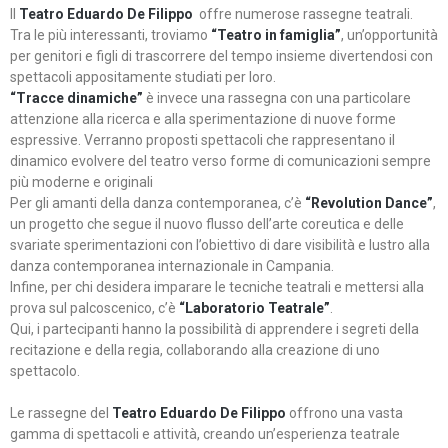
Il
Teatro Eduardo De Filippo
offre numerose rassegne teatrali.
Tra le più interessanti, troviamo
“Teatro in famiglia”
, un’opportunità
per genitori e figli di trascorrere del tempo insieme divertendosi con
spettacoli appositamente studiati per loro.
“Tracce dinamiche”
è invece una rassegna con una particolare
attenzione alla ricerca e alla sperimentazione di nuove forme
espressive. Verranno proposti spettacoli che rappresentano il
dinamico evolvere del teatro verso forme di comunicazioni sempre
più moderne e originali
Per gli amanti della danza contemporanea, c’è
“Revolution Dance”
,
un progetto che segue il nuovo flusso dell’arte coreutica e delle
svariate sperimentazioni con l’obiettivo di dare visibilità e lustro alla
danza contemporanea internazionale in Campania.
Infine, per chi desidera imparare le tecniche teatrali e mettersi alla
prova sul palcoscenico, c’è
“Laboratorio Teatrale”
.
Qui, i partecipanti hanno la possibilità di apprendere i segreti della
recitazione e della regia, collaborando alla creazione di uno
spettacolo.
Le rassegne del
Teatro Eduardo De Filippo
offrono una vasta
gamma di spettacoli e attività, creando un’esperienza teatrale