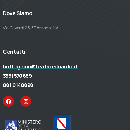
Dove Siamo
Via G. Verdi 25-37 Arzano, NA
Contatti
botteghino@teatroeduardo.it
3391570669
081 0140898