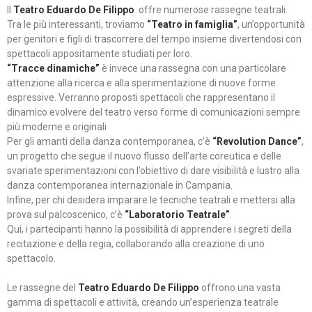
Il
Teatro Eduardo De Filippo
offre numerose rassegne teatrali.
Tra le più interessanti, troviamo
“Teatro in famiglia”
, un’opportunità
per genitori e figli di trascorrere del tempo insieme divertendosi con
spettacoli appositamente studiati per loro.
“Tracce dinamiche”
è invece una rassegna con una particolare
attenzione alla ricerca e alla sperimentazione di nuove forme
espressive. Verranno proposti spettacoli che rappresentano il
dinamico evolvere del teatro verso forme di comunicazioni sempre
più moderne e originali
Per gli amanti della danza contemporanea, c’è
“Revolution Dance”
,
un progetto che segue il nuovo flusso dell’arte coreutica e delle
svariate sperimentazioni con l’obiettivo di dare visibilità e lustro alla
danza contemporanea internazionale in Campania.
Infine, per chi desidera imparare le tecniche teatrali e mettersi alla
prova sul palcoscenico, c’è
“Laboratorio Teatrale”
.
Qui, i partecipanti hanno la possibilità di apprendere i segreti della
recitazione e della regia, collaborando alla creazione di uno
spettacolo.
Le rassegne del
Teatro Eduardo De Filippo
offrono una vasta
gamma di spettacoli e attività, creando un’esperienza teatrale