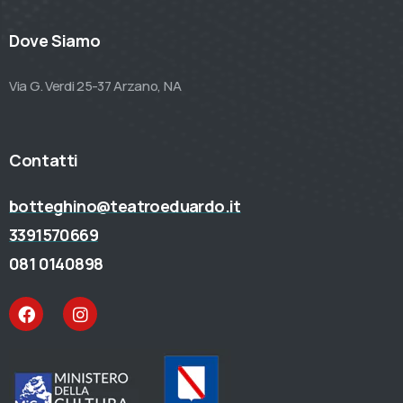
Dove Siamo
Via G. Verdi 25-37 Arzano, NA
Contatti
botteghino@teatroeduardo.it
3391570669
081 0140898