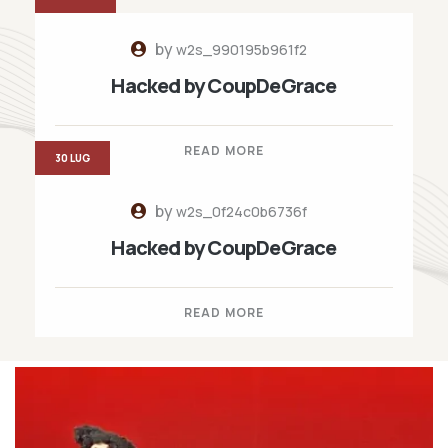
by
w2s_990195b961f2
Hacked by CoupDeGrace
READ MORE
30 LUG
by
w2s_0f24c0b6736f
Hacked by CoupDeGrace
READ MORE