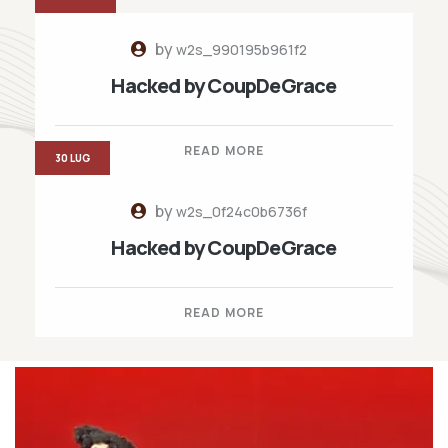
by
w2s_990195b961f2
Hacked by CoupDeGrace
READ MORE
30 LUG
by
w2s_0f24c0b6736f
Hacked by CoupDeGrace
READ MORE