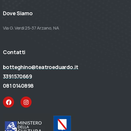
Dove Siamo
Via G. Verdi 25-37 Arzano, NA
Contatti
botteghino@teatroeduardo.it
3391570669
081 0140898