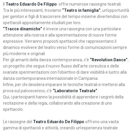
Il
Teatro Eduardo De Filippo
offre numerose rassegne teatrali.
Tra le più interessanti, troviamo
“Teatro in famiglia”
, un’opportunità
per genitori e figli di trascorrere del tempo insieme divertendosi con
spettacoli appositamente studiati per loro.
“Tracce dinamiche”
è invece una rassegna con una particolare
attenzione alla ricerca e alla sperimentazione di nuove forme
espressive. Verranno proposti spettacoli che rappresentano il
dinamico evolvere del teatro verso forme di comunicazioni sempre
più moderne e originali
Per gli amanti della danza contemporanea, c’è
“Revolution Dance”
,
un progetto che segue il nuovo flusso dell’arte coreutica e delle
svariate sperimentazioni con l’obiettivo di dare visibilità e lustro alla
danza contemporanea internazionale in Campania.
Infine, per chi desidera imparare le tecniche teatrali e mettersi alla
prova sul palcoscenico, c’è
“Laboratorio Teatrale”
.
Qui, i partecipanti hanno la possibilità di apprendere i segreti della
recitazione e della regia, collaborando alla creazione di uno
spettacolo.
Le rassegne del
Teatro Eduardo De Filippo
offrono una vasta
gamma di spettacoli e attività, creando un’esperienza teatrale