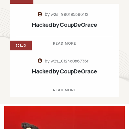
by
w2s_990195b961f2
Hacked by CoupDeGrace
READ MORE
30 LUG
by
w2s_0f24c0b6736f
Hacked by CoupDeGrace
READ MORE