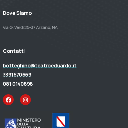
Dove Siamo
Via G. Verdi 25-37 Arzano, NA
Contatti
botteghino@teatroeduardo.it
3391570669
081 0140898