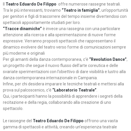
Il
Teatro Eduardo De Filippo
offre numerose rassegne teatrali.
Tra le più interessanti, troviamo
“Teatro in famiglia”
, un’opportunità
per genitori e figli di trascorrere del tempo insieme divertendosi con
spettacoli appositamente studiati per loro.
“Tracce dinamiche”
è invece una rassegna con una particolare
attenzione alla ricerca e alla sperimentazione di nuove forme
espressive. Verranno proposti spettacoli che rappresentano il
dinamico evolvere del teatro verso forme di comunicazioni sempre
più moderne e originali
Per gli amanti della danza contemporanea, c’è
“Revolution Dance”
,
un progetto che segue il nuovo flusso dell’arte coreutica e delle
svariate sperimentazioni con l’obiettivo di dare visibilità e lustro alla
danza contemporanea internazionale in Campania.
Infine, per chi desidera imparare le tecniche teatrali e mettersi alla
prova sul palcoscenico, c’è
“Laboratorio Teatrale”
.
Qui, i partecipanti hanno la possibilità di apprendere i segreti della
recitazione e della regia, collaborando alla creazione di uno
spettacolo.
Le rassegne del
Teatro Eduardo De Filippo
offrono una vasta
gamma di spettacoli e attività, creando un’esperienza teatrale