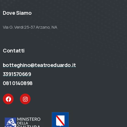
Dove Siamo
Via G. Verdi 25-37 Arzano, NA
Contatti
botteghino@teatroeduardo.it
3391570669
081 0140898