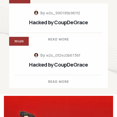
by
w2s_990195b961f2
Hacked by CoupDeGrace
READ MORE
30 LUG
by
w2s_0f24c0b6736f
Hacked by CoupDeGrace
READ MORE