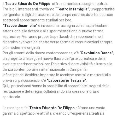
Il
Teatro Eduardo De Filippo
offre numerose rassegne teatrali.
Tra le più interessanti, troviamo
“Teatro in famiglia”
, un’opportunità
per genitori e figli di trascorrere del tempo insieme divertendosi con
spettacoli appositamente studiati per loro.
“Tracce dinamiche”
è invece una rassegna con una particolare
attenzione alla ricerca e alla sperimentazione di nuove forme
espressive. Verranno proposti spettacoli che rappresentano il
dinamico evolvere del teatro verso forme di comunicazioni sempre
più moderne e originali
Per gli amanti della danza contemporanea, c’è
“Revolution Dance”
,
un progetto che segue il nuovo flusso dell’arte coreutica e delle
svariate sperimentazioni con l’obiettivo di dare visibilità e lustro alla
danza contemporanea internazionale in Campania.
Infine, per chi desidera imparare le tecniche teatrali e mettersi alla
prova sul palcoscenico, c’è
“Laboratorio Teatrale”
.
Qui, i partecipanti hanno la possibilità di apprendere i segreti della
recitazione e della regia, collaborando alla creazione di uno
spettacolo.
Le rassegne del
Teatro Eduardo De Filippo
offrono una vasta
gamma di spettacoli e attività, creando un’esperienza teatrale