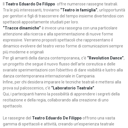
Il
Teatro Eduardo De Filippo
offre numerose rassegne teatrali.
Tra le più interessanti, troviamo
“Teatro in famiglia”
, un’opportunità
per genitori e figli di trascorrere del tempo insieme divertendosi con
spettacoli appositamente studiati per loro.
“Tracce dinamiche”
è invece una rassegna con una particolare
attenzione alla ricerca e alla sperimentazione di nuove forme
espressive. Verranno proposti spettacoli che rappresentano il
dinamico evolvere del teatro verso forme di comunicazioni sempre
più moderne e originali
Per gli amanti della danza contemporanea, c’è
“Revolution Dance”
,
un progetto che segue il nuovo flusso dell’arte coreutica e delle
svariate sperimentazioni con l’obiettivo di dare visibilità e lustro alla
danza contemporanea internazionale in Campania.
Infine, per chi desidera imparare le tecniche teatrali e mettersi alla
prova sul palcoscenico, c’è
“Laboratorio Teatrale”
.
Qui, i partecipanti hanno la possibilità di apprendere i segreti della
recitazione e della regia, collaborando alla creazione di uno
spettacolo.
Le rassegne del
Teatro Eduardo De Filippo
offrono una vasta
gamma di spettacoli e attività, creando un’esperienza teatrale