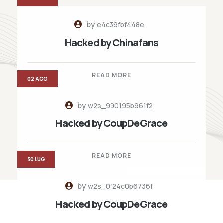
by
e4c39fbf448e
Hacked by Chinafans
READ MORE
02 AGO
by
w2s_990195b961f2
Hacked by CoupDeGrace
READ MORE
30 LUG
by
w2s_0f24c0b6736f
Hacked by CoupDeGrace