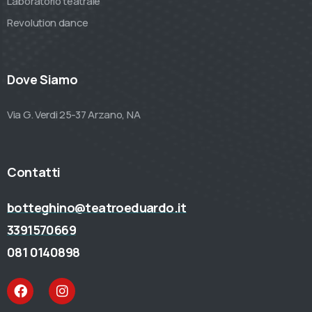
Laboratorio teatrale
Revolution dance
Dove Siamo
Via G. Verdi 25-37 Arzano, NA
Contatti
botteghino@teatroeduardo.it
3391570669
081 0140898