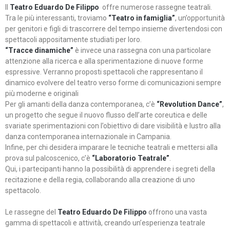
Il
Teatro Eduardo De Filippo
offre numerose rassegne teatrali.
Tra le più interessanti, troviamo
“Teatro in famiglia”
, un’opportunità
per genitori e figli di trascorrere del tempo insieme divertendosi con
spettacoli appositamente studiati per loro.
“Tracce dinamiche”
è invece una rassegna con una particolare
attenzione alla ricerca e alla sperimentazione di nuove forme
espressive. Verranno proposti spettacoli che rappresentano il
dinamico evolvere del teatro verso forme di comunicazioni sempre
più moderne e originali
Per gli amanti della danza contemporanea, c’è
“Revolution Dance”
,
un progetto che segue il nuovo flusso dell’arte coreutica e delle
svariate sperimentazioni con l’obiettivo di dare visibilità e lustro alla
danza contemporanea internazionale in Campania.
Infine, per chi desidera imparare le tecniche teatrali e mettersi alla
prova sul palcoscenico, c’è
“Laboratorio Teatrale”
.
Qui, i partecipanti hanno la possibilità di apprendere i segreti della
recitazione e della regia, collaborando alla creazione di uno
spettacolo.
Le rassegne del
Teatro Eduardo De Filippo
offrono una vasta
gamma di spettacoli e attività, creando un’esperienza teatrale