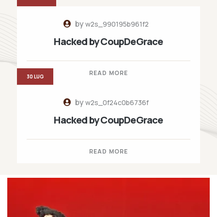
by
w2s_990195b961f2
Hacked by CoupDeGrace
READ MORE
30 LUG
by
w2s_0f24c0b6736f
Hacked by CoupDeGrace
READ MORE