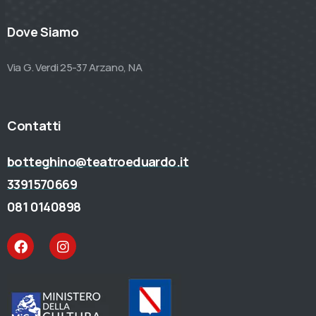
Dove Siamo
Via G. Verdi 25-37 Arzano, NA
Contatti
botteghino@teatroeduardo.it
3391570669
081 0140898