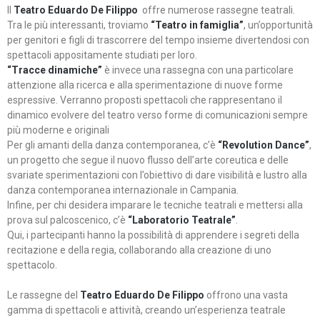
Il
Teatro Eduardo De Filippo
offre numerose rassegne teatrali.
Tra le più interessanti, troviamo
“Teatro in famiglia”
, un’opportunità
per genitori e figli di trascorrere del tempo insieme divertendosi con
spettacoli appositamente studiati per loro.
“Tracce dinamiche”
è invece una rassegna con una particolare
attenzione alla ricerca e alla sperimentazione di nuove forme
espressive. Verranno proposti spettacoli che rappresentano il
dinamico evolvere del teatro verso forme di comunicazioni sempre
più moderne e originali
Per gli amanti della danza contemporanea, c’è
“Revolution Dance”
,
un progetto che segue il nuovo flusso dell’arte coreutica e delle
svariate sperimentazioni con l’obiettivo di dare visibilità e lustro alla
danza contemporanea internazionale in Campania.
Infine, per chi desidera imparare le tecniche teatrali e mettersi alla
prova sul palcoscenico, c’è
“Laboratorio Teatrale”
.
Qui, i partecipanti hanno la possibilità di apprendere i segreti della
recitazione e della regia, collaborando alla creazione di uno
spettacolo.
Le rassegne del
Teatro Eduardo De Filippo
offrono una vasta
gamma di spettacoli e attività, creando un’esperienza teatrale