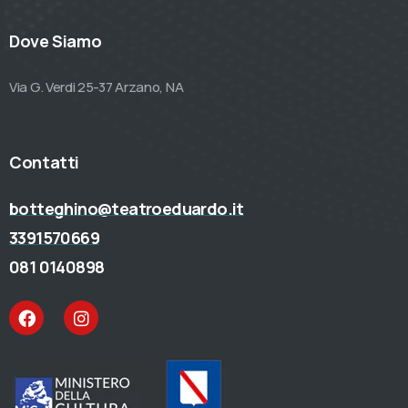
Dove Siamo
Via G. Verdi 25-37 Arzano, NA
Contatti
botteghino@teatroeduardo.it
3391570669
081 0140898