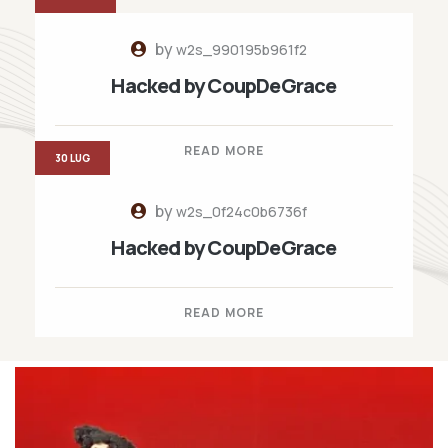
by
w2s_990195b961f2
Hacked by CoupDeGrace
READ MORE
30 LUG
by
w2s_0f24c0b6736f
Hacked by CoupDeGrace
READ MORE