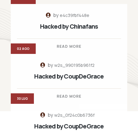
by
e4c39fbf448e
Hacked by Chinafans
READ MORE
02 AGO
by
w2s_990195b961f2
Hacked by CoupDeGrace
READ MORE
30 LUG
by
w2s_0f24c0b6736f
Hacked by CoupDeGrace