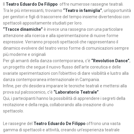
Il
Teatro Eduardo De Filippo
offre numerose rassegne teatrali.
Tra le più interessanti, troviamo
“Teatro in famiglia”
, un’opportunità
per genitori e figli di trascorrere del tempo insieme divertendosi con
spettacoli appositamente studiati per loro.
“Tracce dinamiche”
è invece una rassegna con una particolare
attenzione alla ricerca e alla sperimentazione di nuove forme
espressive. Verranno proposti spettacoli che rappresentano il
dinamico evolvere del teatro verso forme di comunicazioni sempre
più moderne e originali
Per gli amanti della danza contemporanea, c’è
“Revolution Dance”
,
un progetto che segue il nuovo flusso dell’arte coreutica e delle
svariate sperimentazioni con l’obiettivo di dare visibilità e lustro alla
danza contemporanea internazionale in Campania.
Infine, per chi desidera imparare le tecniche teatrali e mettersi alla
prova sul palcoscenico, c’è
“Laboratorio Teatrale”
.
Qui, i partecipanti hanno la possibilità di apprendere i segreti della
recitazione e della regia, collaborando alla creazione di uno
spettacolo.
Le rassegne del
Teatro Eduardo De Filippo
offrono una vasta
gamma di spettacoli e attività, creando un’esperienza teatrale