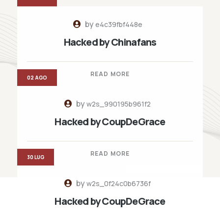
by
e4c39fbf448e
Hacked by Chinafans
READ MORE
02 AGO
by
w2s_990195b961f2
Hacked by CoupDeGrace
READ MORE
30 LUG
by
w2s_0f24c0b6736f
Hacked by CoupDeGrace