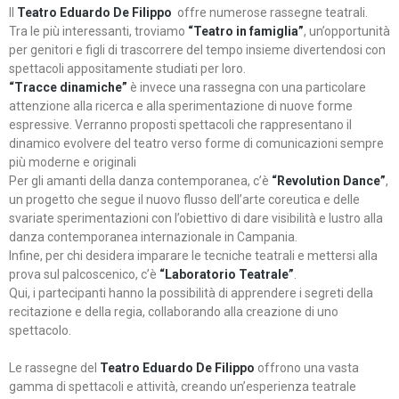
Il
Teatro Eduardo De Filippo
offre numerose rassegne teatrali.
Tra le più interessanti, troviamo
“Teatro in famiglia”
, un’opportunità
per genitori e figli di trascorrere del tempo insieme divertendosi con
spettacoli appositamente studiati per loro.
“Tracce dinamiche”
è invece una rassegna con una particolare
attenzione alla ricerca e alla sperimentazione di nuove forme
espressive. Verranno proposti spettacoli che rappresentano il
dinamico evolvere del teatro verso forme di comunicazioni sempre
più moderne e originali
Per gli amanti della danza contemporanea, c’è
“Revolution Dance”
,
un progetto che segue il nuovo flusso dell’arte coreutica e delle
svariate sperimentazioni con l’obiettivo di dare visibilità e lustro alla
danza contemporanea internazionale in Campania.
Infine, per chi desidera imparare le tecniche teatrali e mettersi alla
prova sul palcoscenico, c’è
“Laboratorio Teatrale”
.
Qui, i partecipanti hanno la possibilità di apprendere i segreti della
recitazione e della regia, collaborando alla creazione di uno
spettacolo.
Le rassegne del
Teatro Eduardo De Filippo
offrono una vasta
gamma di spettacoli e attività, creando un’esperienza teatrale