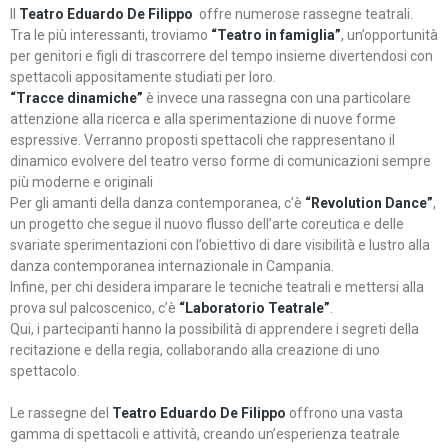
Il
Teatro Eduardo De Filippo
offre numerose rassegne teatrali.
Tra le più interessanti, troviamo
“Teatro in famiglia”
, un’opportunità
per genitori e figli di trascorrere del tempo insieme divertendosi con
spettacoli appositamente studiati per loro.
“Tracce dinamiche”
è invece una rassegna con una particolare
attenzione alla ricerca e alla sperimentazione di nuove forme
espressive. Verranno proposti spettacoli che rappresentano il
dinamico evolvere del teatro verso forme di comunicazioni sempre
più moderne e originali
Per gli amanti della danza contemporanea, c’è
“Revolution Dance”
,
un progetto che segue il nuovo flusso dell’arte coreutica e delle
svariate sperimentazioni con l’obiettivo di dare visibilità e lustro alla
danza contemporanea internazionale in Campania.
Infine, per chi desidera imparare le tecniche teatrali e mettersi alla
prova sul palcoscenico, c’è
“Laboratorio Teatrale”
.
Qui, i partecipanti hanno la possibilità di apprendere i segreti della
recitazione e della regia, collaborando alla creazione di uno
spettacolo.
Le rassegne del
Teatro Eduardo De Filippo
offrono una vasta
gamma di spettacoli e attività, creando un’esperienza teatrale