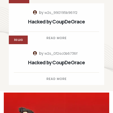
by
w2s_990195b961f2
Hacked by CoupDeGrace
READ MORE
30 LUG
by
w2s_0f24c0b6736f
Hacked by CoupDeGrace
READ MORE