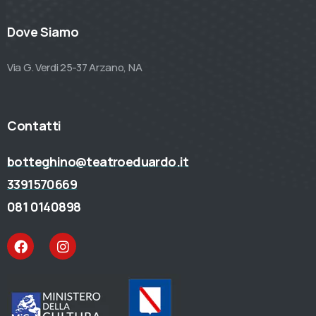
Dove Siamo
Via G. Verdi 25-37 Arzano, NA
Contatti
botteghino@teatroeduardo.it
3391570669
081 0140898