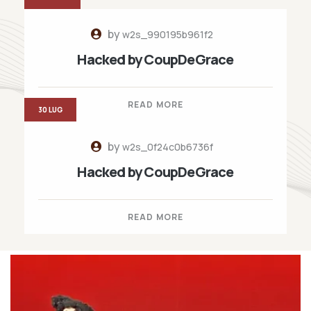
by
w2s_990195b961f2
Hacked by CoupDeGrace
READ MORE
30 LUG
by
w2s_0f24c0b6736f
Hacked by CoupDeGrace
READ MORE