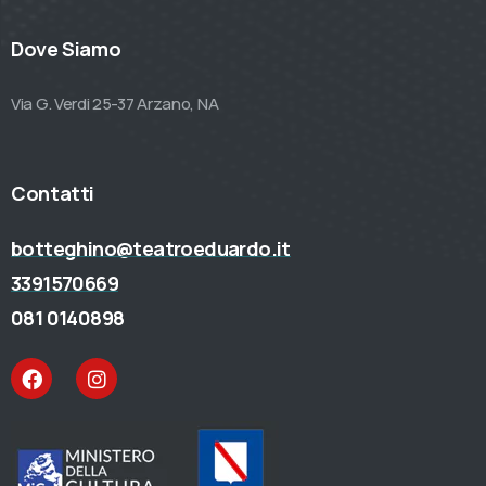
Dove Siamo
Via G. Verdi 25-37 Arzano, NA
Contatti
botteghino@teatroeduardo.it
3391570669
081 0140898