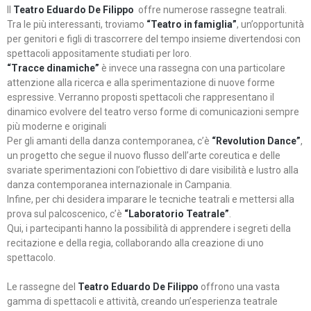
Il
Teatro Eduardo De Filippo
offre numerose rassegne teatrali.
Tra le più interessanti, troviamo
“Teatro in famiglia”
, un’opportunità
per genitori e figli di trascorrere del tempo insieme divertendosi con
spettacoli appositamente studiati per loro.
“Tracce dinamiche”
è invece una rassegna con una particolare
attenzione alla ricerca e alla sperimentazione di nuove forme
espressive. Verranno proposti spettacoli che rappresentano il
dinamico evolvere del teatro verso forme di comunicazioni sempre
più moderne e originali
Per gli amanti della danza contemporanea, c’è
“Revolution Dance”
,
un progetto che segue il nuovo flusso dell’arte coreutica e delle
svariate sperimentazioni con l’obiettivo di dare visibilità e lustro alla
danza contemporanea internazionale in Campania.
Infine, per chi desidera imparare le tecniche teatrali e mettersi alla
prova sul palcoscenico, c’è
“Laboratorio Teatrale”
.
Qui, i partecipanti hanno la possibilità di apprendere i segreti della
recitazione e della regia, collaborando alla creazione di uno
spettacolo.
Le rassegne del
Teatro Eduardo De Filippo
offrono una vasta
gamma di spettacoli e attività, creando un’esperienza teatrale