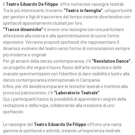
Il
Teatro Eduardo De Filippo
offre numerose rassegne teatrali.
Tra le più interessanti, troviamo
“Teatro in famiglia”
, un’opportunità
per genitori e figli di trascorrere del tempo insieme divertendosi con
spettacoli appositamente studiati per loro.
“Tracce dinamiche”
è invece una rassegna con una particolare
attenzione alla ricerca e alla sperimentazione di nuove forme
espressive. Verranno proposti spettacoli che rappresentano il
dinamico evolvere del teatro verso forme di comunicazioni sempre
più moderne e originali
Per gli amanti della danza contemporanea, c’è
“Revolution Dance”
,
un progetto che segue il nuovo flusso dell’arte coreutica e delle
svariate sperimentazioni con l’obiettivo di dare visibilità e lustro alla
danza contemporanea internazionale in Campania.
Infine, per chi desidera imparare le tecniche teatrali e mettersi alla
prova sul palcoscenico, c’è
“Laboratorio Teatrale”
.
Qui, i partecipanti hanno la possibilità di apprendere i segreti della
recitazione e della regia, collaborando alla creazione di uno
spettacolo.
Le rassegne del
Teatro Eduardo De Filippo
offrono una vasta
gamma di spettacoli e attività, creando un’esperienza teatrale