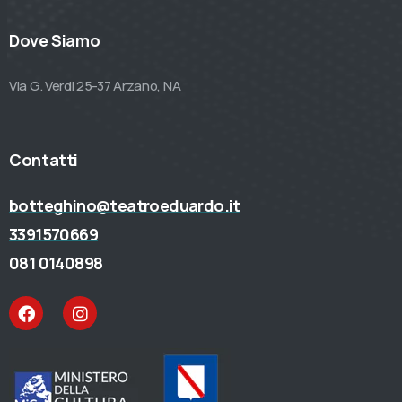
Dove Siamo
Via G. Verdi 25-37 Arzano, NA
Contatti
botteghino@teatroeduardo.it
3391570669
081 0140898