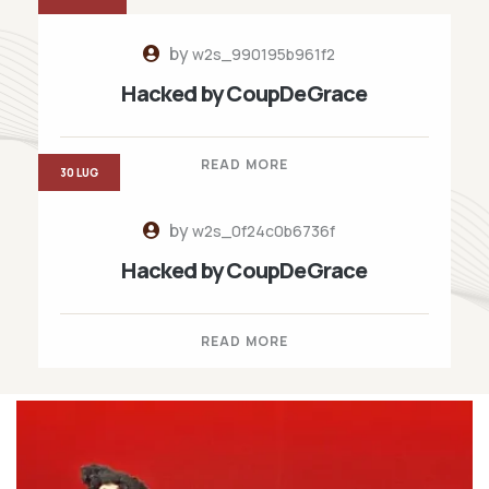
by
w2s_990195b961f2
Hacked by CoupDeGrace
READ MORE
30 LUG
by
w2s_0f24c0b6736f
Hacked by CoupDeGrace
READ MORE